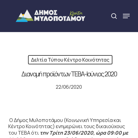
Skip
to
Menu
search
main
Close
content
Menu
Δελτία Τύπου Κέντρο Κοινότητας
Διανομή προϊόντων ΤΕΒΑ-Ιούνιος 2020
22/06/2020
O Δήμος Μυλοποτάμου (Κοινωνική Υπηρεσία και
Κέντρο Κοινότητας) ενημερώνει τους δικαιούχους
του ΤΕΒΑ ότι
την Τρίτη 23/06/2020, ώρα 09:00 με