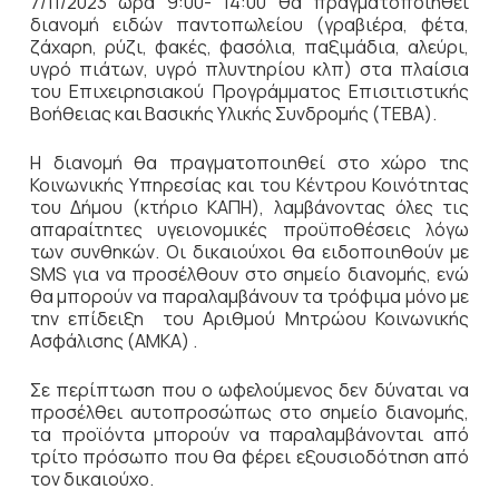
7/11/2023 ώρα 9:00- 14:00 θα πραγματοποιηθεί
διανομή ειδών παντοπωλείου (γραβιέρα, φέτα,
ζάχαρη, ρύζι, φακές, φασόλια, παξιμάδια, αλεύρι,
υγρό πιάτων, υγρό πλυντηρίου κλπ) στα πλαίσια
του Επιχειρησιακού Προγράμματος Επισιτιστικής
Βοήθειας και Βασικής Υλικής Συνδρομής (ΤΕΒΑ).
Η διανομή θα πραγματοποιηθεί στο χώρο της
Κοινωνικής Υπηρεσίας και του Κέντρου Κοινότητας
του Δήμου (κτήριο ΚΑΠΗ), λαμβάνοντας όλες τις
απαραίτητες υγειονομικές προϋποθέσεις λόγω
των συνθηκών. Οι δικαιούχοι θα ειδοποιηθούν με
SMS για να προσέλθουν στο σημείο διανομής, ενώ
θα μπορούν να παραλαμβάνουν τα τρόφιμα μόνο με
την επίδειξη του Αριθμού Μητρώου Κοινωνικής
Ασφάλισης (ΑΜΚΑ) .
Σε περίπτωση που ο ωφελούμενος δεν δύναται να
προσέλθει αυτοπροσώπως στο σημείο διανομής,
τα προϊόντα μπορούν να παραλαμβάνονται από
τρίτο πρόσωπο που θα φέρει εξουσιοδότηση από
τον δικαιούχο.