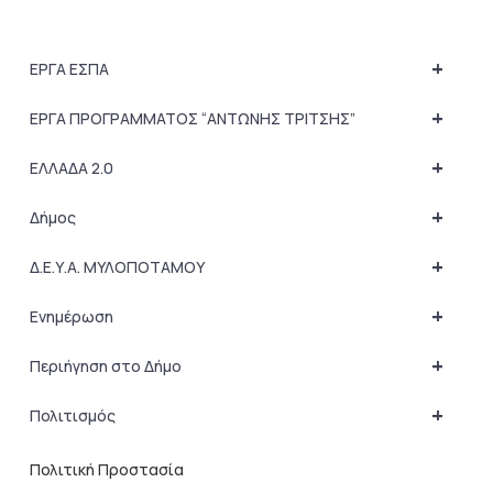
+
ΕΡΓΑ ΕΣΠΑ
+
ΕΡΓΑ ΠΡΟΓΡΑΜΜΑΤΟΣ “ΑΝΤΩΝΗΣ ΤΡΙΤΣΗΣ”
+
ΕΛΛΑΔΑ 2.0
+
Δήμος
+
Δ.Ε.Υ.Α. ΜΥΛΟΠΟΤΑΜΟΥ
+
Ενημέρωση
+
Περιήγηση στο Δήμο
+
Πολιτισμός
Πολιτική Προστασία