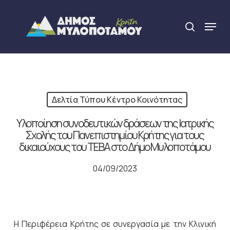
Skip
to
Menu
search
main
Close
content
Menu
Δελτία Τύπου Κέντρο Κοινότητας
Υλοποίηση συνοδευτικών δράσεων της Ιατρικής
Σχολής του Πανεπιστημίου Κρήτης για τους
δικαιούχους του ΤΕΒΑ στο Δήμο Μυλοποτάμου
04/09/2023
Η Περιφέρεια Κρήτης σε συνεργασία με την Κλινική