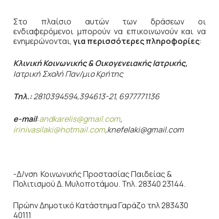
Στο πλαίσιο αυτών των δράσεων οι
ενδιαφερόμενοι μπορούν να επικοινωνούν και να
ενημερώνονται,
για περισσότερες πληροφορίες
:
Κλινική Κοινωνικής & Οικογενειακής Ιατρικής,
Ιατρική Σχολή Παν/μιο Κρήτης
Τηλ.:
2810394594,394613-21, 6977771136
e-mail
:
andkarelis
@
gmail
.
com
,
irinivasilaki
@
hotmail
.
com
,
knefelaki@gmail.com
-Δ/νση Κοινωνικής Προστασίας Παιδείας &
Πολιτισμού Δ. Μυλοποτάμου. Τηλ. 28340 23144.
Πρώην Δημοτικό Κατάστημα Γαράζο τηλ 283430
40111