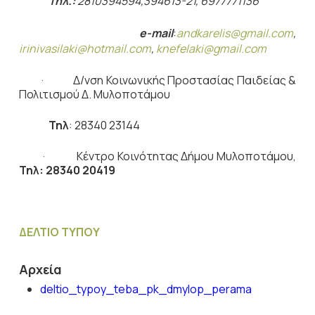
Τηλ.:
2810394594,394613-21, 6977771136
e-
mail
:
andkarelis
@
gmail
.
com
,
irinivasilaki
@
hotmail
.
com
,
knefelaki@gmail.com
· Δ/νση Κοινωνικής Προστασίας Παιδείας &
Πολιτισμού Δ. Μυλοποτάμου
Τηλ
: 28340 23144
· Κέντρο Κοινότητας Δήμου Μυλοποτάμου,
Τηλ: 28340 20419
ΔΕΛΤΙΟ ΤΥΠΟΥ
Αρχεία
deltio_typoy_teba_pk_dmylop_perama