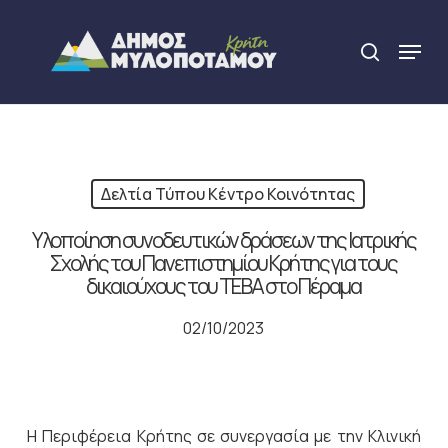
Skip
to
Menu
search
main
Close
content
Menu
Δελτία Τύπου Κέντρο Κοινότητας
Υλοποίηση συνοδευτικών δράσεων της Ιατρικής
Σχολής του Πανεπιστημίου Κρήτης για τους
δικαιούχους του ΤΕΒΑ στο Πέραμα
02/10/2023
Η Περιφέρεια Κρήτης σε συνεργασία με την Κλινική