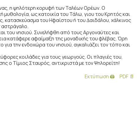
νας, η ψηλότερη κορυφή των Ταλέων Ορέων. Ο
ή µυθολογία, ως κατοικία του Τάλω, γιου του Κρητός και
, κατασκεύασµα του Ηφαίστου ή του ∆αιδάλου, χάλκινος
ν αστράγαλο.
αι του νησιού. Συνελήφθη από τους Αργοναύτες και
εια κατάφερε αφαίµαξη της µοναδικής του φλέβας. Όρη
 για την ενδοχώρα του νησιού, αγκαλιάζει τον τόπο και
ύφορες κοιλάδες για τους γεωργούς. Οι πλαγιές του,
ης ο Τίµιος Σταυρός, αντικριστά µε τον Ψηλορείτη!
Εκτύπωση 🖨
PDF 📄