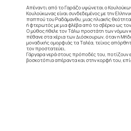
Απέναντι από το Γαράζο υψώνεται ο Κουλούκω
Κουλούκωνας είναι συνδεδεµένος µε την Ελληνικ
παππού του Ραδάµανθυ, µιας ηλιακής θεότητας
ή φτερωτός µε µια φλέβα από το σβέρκο ως το
Ο µύθος ήθελε τον Τάλω προστάτη των νόµων κ
πέθανε στα χέρια των ∆ιόσκουρων, όταν η Μήδ
µοναδικής οµορφιάς τα Ταλέα, τείχος απόρθητο
τον προστατεύει.
Γάργαρα νερά στους πρόποδές του, ποτίζουν ε
βοσκοτόπια απέραντα και στην κορφή του, επίσ