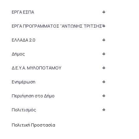
+
ΕΡΓΑ ΕΣΠΑ
+
ΕΡΓΑ ΠΡΟΓΡΑΜΜΑΤΟΣ “ΑΝΤΩΝΗΣ ΤΡΙΤΣΗΣ”
+
ΕΛΛΑΔΑ 2.0
+
Δήμος
+
Δ.Ε.Υ.Α. ΜΥΛΟΠΟΤΑΜΟΥ
+
Ενημέρωση
+
Περιήγηση στο Δήμο
+
Πολιτισμός
Πολιτική Προστασία