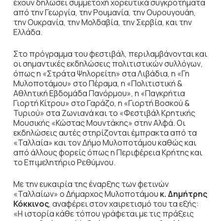
έχουν δηλώσει συμμετοχή χορευτικά συγκροτήματα
από την Γεωργία, την Ρουμανία, την Ουρουγουάη,
την Ουκρανία, την Μολδαβία, την Σερβία, και την
Ελλάδα.
Στο πρόγραμμα του φεστιβάλ, περιλαμβάνονται και
οι σημαντικές εκδηλώσεις πολιτιστικών συλλόγων,
όπως η «Στράτα Ψηλορείτη» στα Λιβάδια, η «Γη
Μυλοποτάμου» στο Πέραμα, η «Πολιτιστική &
Αθλητική Εβδομάδα Πανόρμου», η «Παγκρήτια
Γιορτή Κίτρου» στο Γαράζο, η «Γιορτή Βοσκού &
Τυριού» στα Ζωνιανά και το «Φεστιβάλ Κρητικής
Μουσικής «Κώστας Μουντάκης» στην Αλφά. Οι
εκδηλώσεις αυτές στηρίζονται έμπρακτα από τα
«Ταλλαία» και τον Δήμο Μυλοποτάμου καθώς και
από άλλους φορείς όπως η Περιφέρεια Κρήτης και
το Επιμελητήριο Ρεθύμνου.
Με την ευκαιρία της έναρξης των φετινών
«Ταλλαίων» ο Δήμαρχος Μυλοποτάμου
κ. Δημήτρης
Κόκκινος
, αναφέρει στον χαιρετισμό του τα εξής:
«Η ιστορία κάθε τόπου γράφεται με τις πράξεις