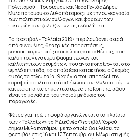
των εκδηλώσεων οργανώνει ο Οργανισμός
Πολιτισμού – Τουρισμού και Νέας Γενιάς Δήμου
Μυλοποτάμου «ο Αυλοπόταμος» με την συνεργασία
των πολιτιστικών συλλόγων και φορέων των
οικισμών που φιλοξενούν τις εκδηλώσεις.
Το φεστιβάλ «Ταλλαία 2019» περιλαμβάνει σειρά
από συναυλίες, θεατρικές παραστάσεις,
μουσικοχορευτικές εκδηλώσεις και εκθέσεις, που
καλύπτουν ένα ευρύ φάσμα τεχνών και
καλλιτεχνικών ρευμάτων, που ανταποκρίνονται στο
υψηλό επίπεδο, το οποίο έχει κατακτήσει ο θεσμός
αυτός τα τελευταία 19 χρόνια που αποτελεί την
κορυφαία πολιτιστική εκδήλωση του Μυλοποτάμου
και μία από τις σημαντικότερες της Κρήτης, αφού
είναι το μοναδικό του νησιού με δικές του
παραγωγές.
Φέτος για πρώτη φορά οργανώνεται στο πλαίσιο
των «Ταλλαίων» το 1
Διεθνές Φεστιβάλ Χορού
ο
Δήμου Μυλοποτάμου, με το οποίο θα κλείσει το
φεστιβάλ στις 16 και 17 Σεπτεμβρίου. Μέχρι στιγμής