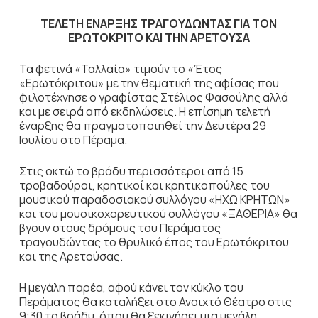
ΤΕΛΕΤΗ ΕΝΑΡΞΗΣ ΤΡΑΓΟΥΔΩΝΤΑΣ ΓΙΑ ΤΟΝ
ΕΡΩΤΟΚΡΙΤΟ ΚΑΙ ΤΗΝ ΑΡΕΤΟΥΣΑ
Τα φετινά «Ταλλαία» τιμούν το «Έτος
«Ερωτόκριτου» με την θεματική της αφίσας που
φιλοτέχνησε ο γραφίστας Στέλιος Φασούλης αλλά
και με σειρά από εκδηλώσεις. Η επίσημη τελετή
έναρξης θα πραγματοποιηθεί την Δευτέρα 29
Ιουλίου στο Πέραμα.
Στις οκτώ το βράδυ περισσότεροι από 15
τροβαδούροι, κρητικοί και κρητικοπούλες του
μουσικού παραδοσιακού συλλόγου «ΗΧΩ ΚΡΗΤΩΝ»
και του μουσικοχορευτικού συλλόγου «ΞΑΘΕΡΙΑ» θα
βγουν στους δρόμους του Περάματος
τραγουδώντας το θρυλικό έπος του Ερωτόκριτου
και της Αρετούσας.
Η μεγάλη παρέα, αφού κάνει τον κύκλο του
Περάματος θα καταλήξει στο Ανοιχτό Θέατρο στις
9:30 το βράδυ, όπου θα ξεκινήσει μια μεγάλη