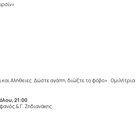
υρσίν»
και Αλήθειες. Δώστε αγάπη, διώξτε το φόβο». Ομιλήτρια
όλου, 21:00
ανός & Γ. Ζηδιανάκης.