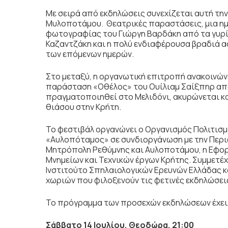
Με σειρά από εκδηλώσεις συνεχίζεται αυτή τη
Μυλοποτάμου. Θεατρικές παραστάσεις, μια ημ
φωτογραφίας του Γιώργη Βαρδάκη από τα γυρίσ
Καζαντζάκη και η πολύ ενδιαφέρουσα βραδιά
των επόμενων ημερών.
Στο μεταξύ, η οργανωτική επιτροπή ανακοινών
παράσταση «Οθέλος» του Ουίλιαμ Σαίξπηρ απ
πραγματοποιηθεί στο Μελιδόνι, ακυρώνεται κ
θιάσου στην Κρήτη.
Το φεστιβάλ οργανώνει ο Οργανισμός Πολιτισμ
«Αυλοπόταμος» σε συνδιοργάνωση με την Περιφ
Μητρόπολη Ρεθύμνης και Αυλοποτάμου, η Εφορ
Μνημείων και Τεχνικών έργων Κρήτης. Συμμετέ
Ινστιτούτο Σπηλαιολογικών Ερευνών Ελλάδας κα
χωριών που φιλοξενούν τις φετινές εκδηλώσει
Το πρόγραμμα των προσεχών εκδηλώσεων έχει
Σάββατο 14 Ιουλίου, Θεοδώρα, 21:00