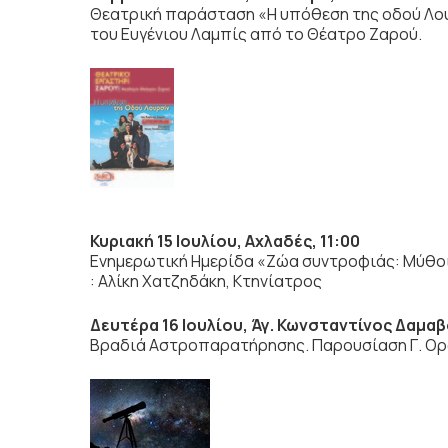
Θεατρική παράσταση «Η υπόθεση της οδού Λο
του Ευγένιου Λαμπίς από το Θέατρο Ζαρού.
Κυριακή 15 Ιουλίου, Αχλαδές, 11:00
Ενημερωτική Ημερίδα «Ζώα συντροφιάς: Μύθοι 
: Αλίκη Χατζηδάκη, Κτηνίατρος
Δευτέρα 16 Ιουλίου, Άγ. Κωνσταντίνος Δαμαβ
Βραδιά Αστροπαρατήρησης. Παρουσίαση Γ. Ορφ