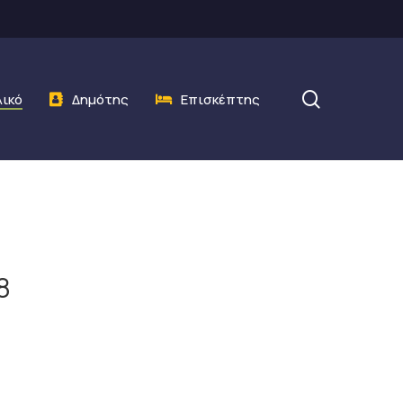
search
λικό
Δημότης
Επισκέπτης
8