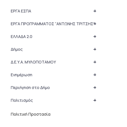
+
ΕΡΓΑ ΕΣΠΑ
+
ΕΡΓΑ ΠΡΟΓΡΑΜΜΑΤΟΣ “ΑΝΤΩΝΗΣ ΤΡΙΤΣΗΣ”
+
ΕΛΛΑΔΑ 2.0
+
Δήμος
+
Δ.Ε.Υ.Α. ΜΥΛΟΠΟΤΑΜΟΥ
+
Ενημέρωση
+
Περιήγηση στο Δήμο
+
Πολιτισμός
Πολιτική Προστασία