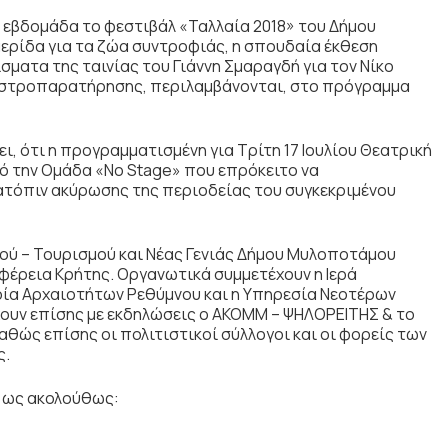
ν εβδομάδα το φεστιβάλ «Ταλλαία 2018» του Δήμου
ερίδα για τα ζώα συντροφιάς, η σπουδαία έκθεση
ματα της ταινίας του Γιάννη Σμαραγδή για τον Νίκο
 αστροπαρατήρησης, περιλαμβάνονται, στο πρόγραμμα
ει, ότι η προγραμματισμένη
για Τρίτη 17 Ιουλίου
Θεατρική
ό την Ομάδα «No Stage»
που επρόκειτο να
ατόπιν ακύρωσης της περιοδείας του συγκεκριμένου
ού – Τουρισμού και Νέας Γενιάς Δήμου Μυλοποτάμου
έρεια Κρήτης. Οργανωτικά συμμετέχουν η Ιερά
ία Αρχαιοτήτων Ρεθύμνου και η Υπηρεσία Νεοτέρων
χουν επίσης με εκδηλώσεις ο ΑΚΟΜΜ – ΨΗΛΟΡΕΙΤΗΣ & το
θώς επίσης οι πολιτιστικοί σύλλογοι και οι φορείς των
ς.
 ως ακολούθως: