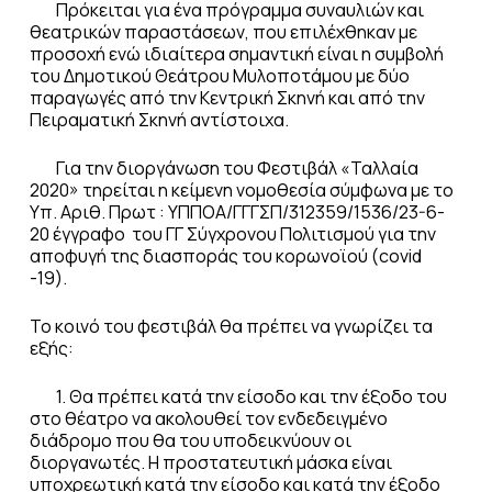
Πρόκειται για ένα πρόγραμμα συναυλιών και
θεατρικών παραστάσεων, που επιλέχθηκαν με
προσοχή ενώ ιδιαίτερα σημαντική είναι η συμβολή
του Δημοτικού Θεάτρου Μυλοποτάμου με δύο
παραγωγές από την Κεντρική Σκηνή και από την
Πειραματική Σκηνή αντίστοιχα.
Για την διοργάνωση του Φεστιβάλ «Ταλλαία
2020» τηρείται η κείμενη νομοθεσία σύμφωνα με το
Υπ. Αριθ. Πρωτ : ΥΠΠΟΑ/ΓΓΓΣΠ/312359/1536/23-6-
20 έγγραφο του ΓΓ Σύγχρονου Πολιτισμού για την
αποφυγή της διασποράς του κορωνοϊού (covid
-19).
Το κοινό του φεστιβάλ θα πρέπει να γνωρίζει τα
εξής:
1. Θα πρέπει κατά την είσοδο και την έξοδο του
στο θέατρο να ακολουθεί τον ενδεδειγμένο
διάδρομο που θα του υποδεικνύουν οι
διοργανωτές. Η προστατευτική μάσκα είναι
υποχρεωτική κατά την είσοδο και κατά την έξοδο