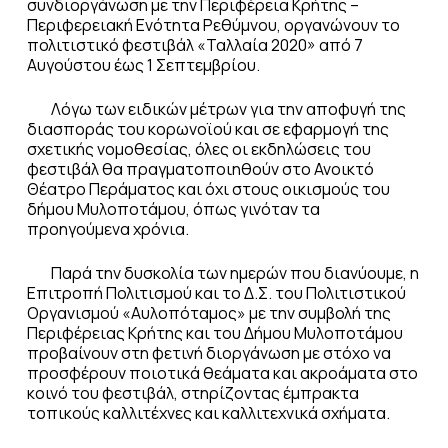
συνδιοργάνωση με την Περιφέρεια Κρήτης –
Περιφερειακή Ενότητα Ρεθύμνου, οργανώνουν το
πολιτιστικό φεστιβάλ «Ταλλαία 2020» από 7
Αυγούστου έως 1 Σεπτεμβρίου.
Λόγω των ειδικών μέτρων για την αποφυγή της
διασποράς του κορωνοϊού και σε εφαρμογή της
σχετικής νομοθεσίας, όλες οι εκδηλώσεις του
φεστιβάλ θα πραγματοποιηθούν στο Ανοικτό
Θέατρο Περάματος και όχι στους οικισμούς του
δήμου Μυλοποτάμου, όπως γινόταν τα
προηγούμενα χρόνια.
Παρά την δυσκολία των ημερών που διανύουμε, η
Επιτροπή Πολιτισμού και το Δ.Σ. του Πολιτιστικού
Οργανισμού «Αυλοπόταμος» με την συμβολή της
Περιφέρειας Κρήτης και του Δήμου Μυλοποτάμου
προβαίνουν στη φετινή διοργάνωση με στόχο να
προσφέρουν ποιοτικά θεάματα και ακροάματα στο
κοινό του φεστιβάλ, στηρίζοντας έμπρακτα
τοπικούς καλλιτέχνες και καλλιτεχνικά σχήματα.