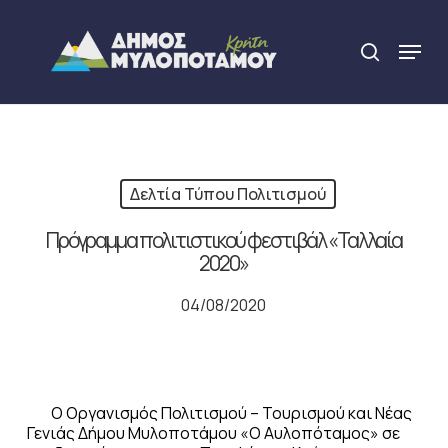
Skip
to
Menu
search
main
Close
content
Menu
Δελτία Τύπου Πολιτισμού
Πρόγραμμα πολιτιστικού φεστιβάλ «Ταλλαία
2020»
04/08/2020
Ο Οργανισμός Πολιτισμού – Τουρισμού και Νέας
Γενιάς Δήμου Μυλοποτάμου «Ο Αυλοπόταμος» σε