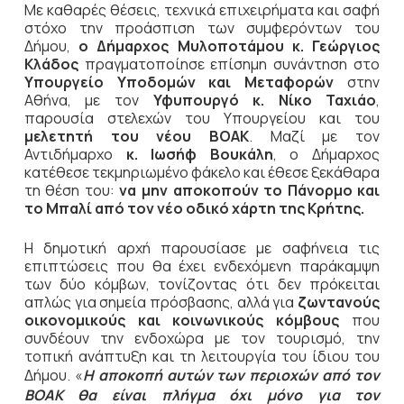
Με καθαρές θέσεις, τεχνικά επιχειρήματα και σαφή
στόχο την προάσπιση των συμφερόντων του
Δήμου,
ο Δήμαρχος Μυλοποτάμου κ. Γεώργιος
Κλάδος
πραγματοποίησε επίσημη συνάντηση στο
Υπουργείο Υποδομών και Μεταφορών
στην
Αθήνα, με τον
Υφυπουργό κ. Νίκο Ταχιάο
,
παρουσία στελεχών του Υπουργείου και του
μελετητή του νέου ΒΟΑΚ
. Μαζί με τον
Αντιδήμαρχο
κ. Ιωσήφ Βουκάλη
, ο Δήμαρχος
κατέθεσε τεκμηριωμένο φάκελο και έθεσε ξεκάθαρα
τη θέση του:
να μην αποκοπούν το Πάνορμο και
το Μπαλί από τον νέο οδικό χάρτη της Κρήτης.
Η δημοτική αρχή παρουσίασε με σαφήνεια τις
επιπτώσεις που θα έχει ενδεχόμενη παράκαμψη
των δύο κόμβων, τονίζοντας ότι δεν πρόκειται
απλώς για σημεία πρόσβασης, αλλά για
ζωντανούς
οικονομικούς και κοινωνικούς κόμβους
που
συνδέουν την ενδοχώρα με τον τουρισμό, την
τοπική ανάπτυξη και τη λειτουργία του ίδιου του
Δήμου. «
Η αποκοπή αυτών των περιοχών από τον
ΒΟΑΚ θα είναι πλήγμα όχι μόνο για τον