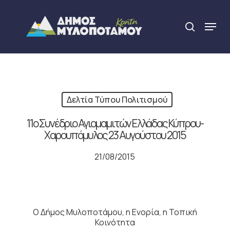
Skip
to
Menu
search
main
Close
content
Menu
Δελτία Τύπου Πολιτισμού
11ο Συνέδριο Αγιομαμιτών Ελλάδας Κύπρου-
Χαρουπόμυλος 23 Αυγούστου 2015
21/08/2015
Ο Δήμος Μυλοποτάμου, η Ενορία, η Τοπική
Κοινότητα