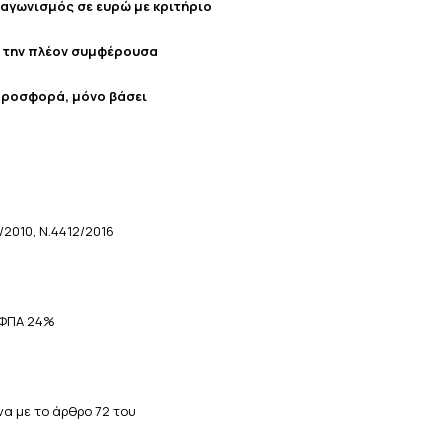
ιαγωνισμός σε ευρώ
με
κριτήριο
την
πλέον συμφέρουσα
προσφορά,
μόνο βάσει
10, Ν.4412/2016
 ΦΠΑ 24%
ε το άρθρο 72 του