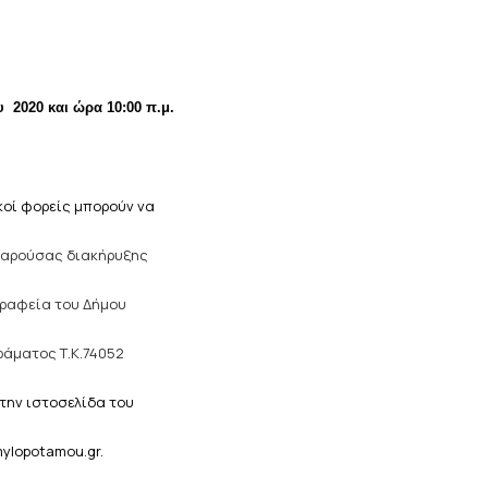
 2020 και ώρα 10:00 π.μ.
 φορείς μπορούν να
αρούσας διακήρυξης
γραφεία του Δήμου
ράματος Τ.Κ.74052
την ιστοσελίδα του
lopotamou.gr.