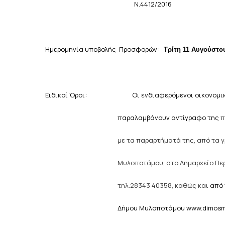
Ν.4412/2016
Ημερομηνία υποβολής
Προσφορών:
Τρίτη 11 Αυγούστου
Ειδικοί Όροι: Οι ενδιαφερόμενοι οικονομικοί
παραλαμβάνουν αντίγραφο της
π
με
τα παραρτήματά της, από τα 
Μυλοποτάμου, στο Δημαρχείο Πε
τηλ.28343 40358, καθώς και
από 
Δήμου Μυλοποτάμου www.dimosmy