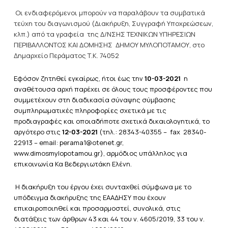
Οι ενδιαφερόμενοι μπορούν να παραλάβουν τα συμβατικά
τεύχη του διαγωνισμού (Διακήρυξη, Συγγραφή Υποχρεώσεων,
κλπ.) από τα γραφεία της Δ/ΝΣΗΣ ΤΕΧΝΙΚΩΝ ΥΠΗΡΕΣΙΩΝ
ΠΕΡΙΒΑΛΛΟΝΤΟΣ ΚΑΙ ΔΟΜΗΣΗΣ ΔΗΜΟΥ ΜΥΛΟΠΟΤΑΜΟΥ, στο
Δημαρχείο Περάματος Τ.Κ. 74052
Εφόσον ζητηθεί εγκαίρως, ήτοι έως την
10-03-2021
η
αναθέτουσα αρχή παρέχει σε όλους τους προσφέροντες που
συμμετέχουν στη διαδικασία σύναψης σύμβασης
συμπληρωματικές πληροφορίες σχετικά με τις
προδιαγραφές και οποιαδήποτε σχετικά δικαιολογητικά, το
αργότερο στις
12-03-2021
(τηλ.: 28343-40355 – fax 28340-
22913 – email: perama1@otenet.gr,
www.dimosmylopotamou.gr), αρμόδιος υπάλληλος για
επικοινωνία Κα Βεδεργιωτάκη Ελένη.
Η διακήρυξη του έργου έχει συνταχθεί σύμφωνα με το
υπόδειγμα διακήρυξης της ΕΑΑΔΗΣΥ που έχουν
επικαιροποιηθεί και προσαρμοστεί, συνολικά, στις
διατάξεις των άρθρων 43 και 44 του ν. 4605/2019, 33 του ν.