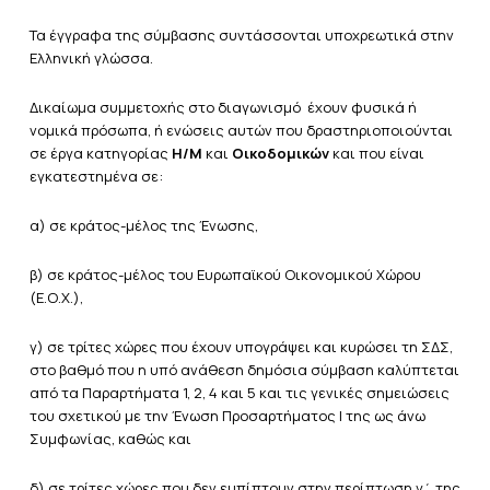
Τα έγγραφα της σύμβασης συντάσσονται υποχρεωτικά στην
Ελληνική γλώσσα.
Δικαίωμα συμμετοχής στο διαγωνισμό έχουν φυσικά ή
νομικά πρόσωπα, ή ενώσεις αυτών που δραστηριοποιούνται
σε έργα κατηγορίας
Η/Μ
και
Οικοδομικών
και που είναι
εγκατεστημένα σε:
α) σε κράτος-μέλος της Ένωσης,
β) σε κράτος-μέλος του Ευρωπαϊκού Οικονομικού Χώρου
(Ε.Ο.Χ.),
γ) σε τρίτες χώρες που έχουν υπογράψει και κυρώσει τη ΣΔΣ,
στο βαθμό που η υπό ανάθεση δημόσια σύμβαση καλύπτεται
από τα Παραρτήματα 1, 2, 4 και 5 και τις γενικές σημειώσεις
του σχετικού με την Ένωση Προσαρτήματος I της ως άνω
Συμφωνίας, καθώς και
δ) σε τρίτες χώρες που δεν εμπίπτουν στην περίπτωση γ΄ της