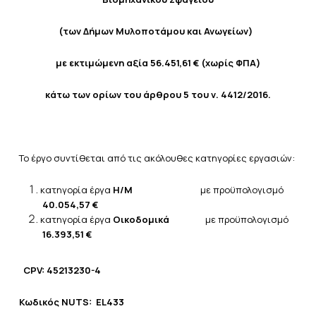
(των Δήμων Μυλοποτάμου και Ανωγείων)
με εκτιμώμενη αξία
56.451,61
€
(χωρίς ΦΠΑ)
κάτω των ορίων του άρθρου 5 του ν. 4412/2016.
Το έργο συντίθεται από τις ακόλουθες κατηγορίες εργασιών:
κατηγορία έργα
Η/Μ
με προϋπολογισμό
40.054,57
€
κατηγορία έργα
Οικοδομικά
με προϋπολογισμό
16.393,51
€
CPV
:
4521
3230-4
Κωδικός
NUTS
:
EL433