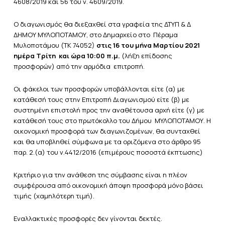
4608/2019 και 56 του ν. 4609/2019.
Ο διαγωνισμός θα διεξαχθεί στα γραφεία της ΔΤΥΠ & Δ
ΔΗΜΟΥ ΜΥΛΟΠΟΤΑΜΟΥ, στο Δημαρχείο στο Πέραμα
Μυλοποτάμου (ΤΚ 74052)
στις 16 του μήνα Μαρτίου 2021
ημέρα Τρίτη και ώρα 10:00 π.μ.
(λήξη επίδοσης
προσφορών) από την αρμόδια επιτροπή.
Οι φάκελοι των προσφορών υποβάλλονται είτε (α) με
κατάθεσή τους στην Επιτροπή Διαγωνισμού είτε (β) με
συστημένη επιστολή προς την αναθέτουσα αρχή είτε (γ) με
κατάθεσή τους στο πρωτόκολλο του Δήμου ΜΥΛΟΠΟΤΑΜΟΥ. Η
οικονομική προσφορά των διαγωνιζομένων, θα συνταχθεί
και θα υποβληθεί σύμφωνα με τα οριζόμενα στο άρθρο 95
παρ. 2.(α) του ν.4412/2016 (επιμέρους ποσοστά έκπτωσης)
Κριτήριο για την ανάθεση της σύμβασης είναι η πλέον
συμφέρουσα από οικονομική άποψη προσφορά μόνο βάσει
τιμής (χαμηλότερη τιμή).
Εναλλακτικές προσφορές δεν γίνονται δεκτές.