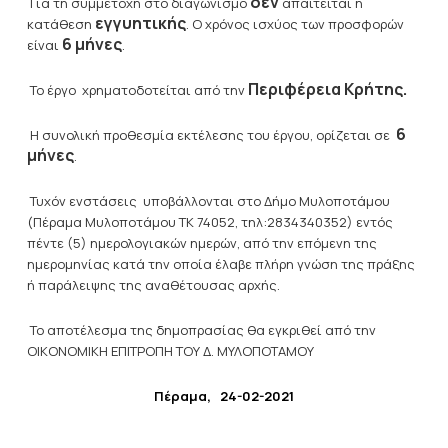
δεν
Για τη συμμετοχή στο διαγωνισμό
απαιτείται η
εγγυητικής
κατάθεση
. Ο χρόνος ισχύος των προσφορών
6 μήνες
είναι
.
Περιφέρεια Κρήτης.
Το έργο χρηματοδοτείται από την
6
Η συνολική προθεσμία εκτέλεσης του έργου, ορίζεται σε
μήνες
.
Τυχόν ενστάσεις υποβάλλονται στο Δήμο Μυλοποτάμου
(Πέραμα Μυλοποτάμου ΤΚ 74052, τηλ:2834340352) εντός
πέντε (5) ημερολογιακών ημερών, από την επόμενη της
ημερομηνίας κατά την οποία έλαβε πλήρη γνώση της πράξης
ή παράλειψης της αναθέτουσας αρχής.
Το αποτέλεσμα της δημοπρασίας θα εγκριθεί από την
ΟΙΚΟΝΟΜΙΚΗ ΕΠΙΤΡΟΠΗ ΤΟΥ Δ. ΜΥΛΟΠΟΤΑΜΟΥ
Πέραμα, 24-02-2021