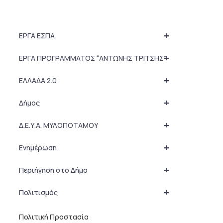
+
ΕΡΓΑ ΕΣΠΑ
+
ΕΡΓΑ ΠΡΟΓΡΑΜΜΑΤΟΣ “ΑΝΤΩΝΗΣ ΤΡΙΤΣΗΣ”
+
ΕΛΛΑΔΑ 2.0
+
Δήμος
+
Δ.Ε.Υ.Α. ΜΥΛΟΠΟΤΑΜΟΥ
+
Ενημέρωση
+
Περιήγηση στο Δήμο
+
Πολιτισμός
Πολιτική Προστασία