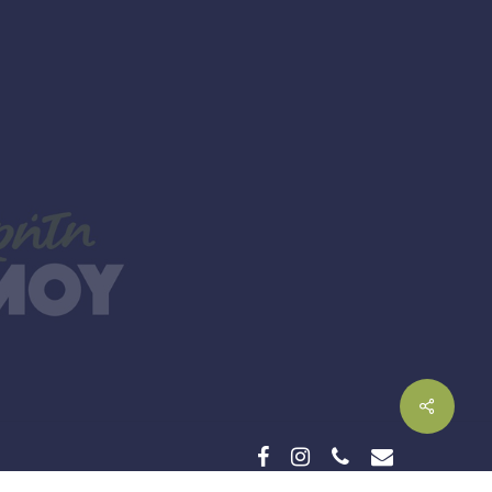
facebook
instagram
phone
email