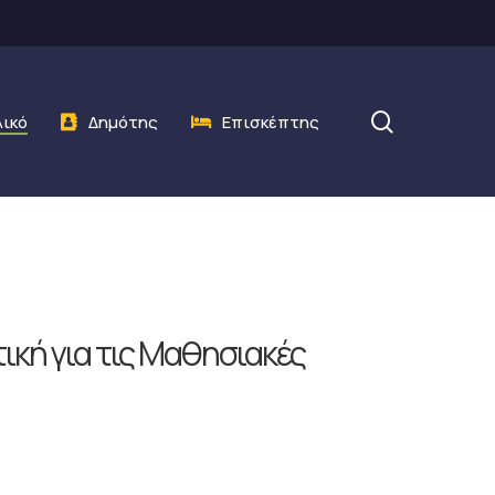
search
λικό
Δημότης
Επισκέπτης
κή για τις Μαθησιακές