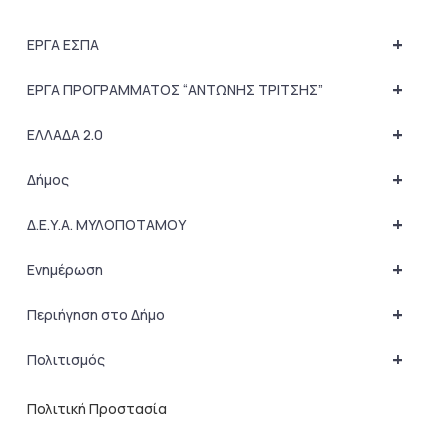
+
ΕΡΓΑ ΕΣΠΑ
+
ΕΡΓΑ ΠΡΟΓΡΑΜΜΑΤΟΣ “ΑΝΤΩΝΗΣ ΤΡΙΤΣΗΣ”
+
ΕΛΛΑΔΑ 2.0
+
Δήμος
+
Δ.Ε.Υ.Α. ΜΥΛΟΠΟΤΑΜΟΥ
+
Ενημέρωση
+
Περιήγηση στο Δήμο
+
Πολιτισμός
Πολιτική Προστασία