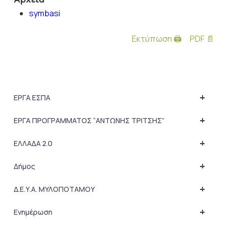
symbasi
Εκτύπωση 🖨
PDF 📄
+
ΕΡΓΑ ΕΣΠΑ
+
ΕΡΓΑ ΠΡΟΓΡΑΜΜΑΤΟΣ “ΑΝΤΩΝΗΣ ΤΡΙΤΣΗΣ”
+
ΕΛΛΑΔΑ 2.0
+
Δήμος
+
Δ.Ε.Υ.Α. ΜΥΛΟΠΟΤΑΜΟΥ
+
Ενημέρωση