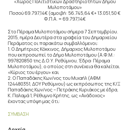
«Χώρος Πολιτιστικών Δραστηριοτήτων Δήμου
Μυλοποτάμου»
Ποσού 69.797,14€ (αμοιβή: 56.745,64 €+ 13.051,50 €
Φ.Π.Α. = 69.797,14€
Στο Πέραμα Μυλοποτάμου σήμερα 7 Σεπτεμβρίου.
2015, ημέρα Δευτέρα στα γραφεία του Δημαρχείου
Περάματος οι παρακάτω συμβαλλόμενοι:
1. Ο Δημήτριος Κόκκινος, Δήμαρχος Μυλοποτάμου
που εκπροσωπεί το Δήμο Μυλοποτάμου (Α.Φ.Μ.:
997820850 της Δ.Ο.Υ. Ρεθύμνου, Έδρα: Πέραμα
Μυλοποτάμου), ο οποίος στη συνέχεια θα καλείται
«Κύριος του έργου» και
2. Ο Παπαδάκης Κων/νος του Μιχαήλ (ΑΦΜ
124480351, ΔΟΥ Ρεθύμνου) ως εκπρόσωπος της Κ/Ξ
Παπαδάκης Κων/νος – Πετράκης Κυριάκος με έδρα,
Κ. Παλαμά 1, Ρέθυμνο Κρήτης, ως «Ανάδοχος»
έχοντας υπόψη μας ότι:
ΣΥΜΒΑΣΗ
Αρχεία