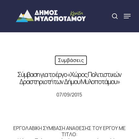
Skip
to
Menu
search
main
Close
content
Menu
Συμβάσεις
Σύμβαση για το έργο «Χώρος Πολιτιστικών
Δραστηριοτήτων Δήμου Μυλοποτάμου»
07/09/2015
ΕΡΓΟΛΑΒΙΚΗ ΣΥΜΒΑΣΗ ΑΝΑΘΕΣΗΣ ΤΟΥ ΕΡΓΟΥ ΜΕ
ΤΙΤΛΟ: