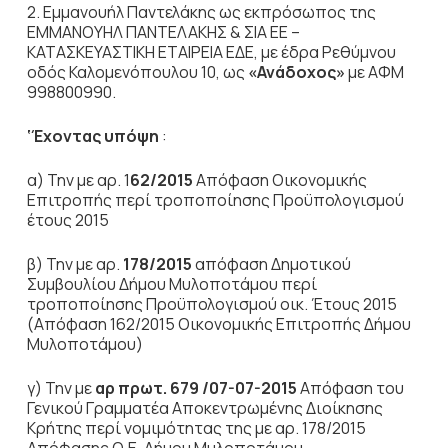
2. Εμμανουήλ Παντελάκης ως εκπρόσωπος της
ΕΜΜΑΝΟΥΗΛ ΠΑΝΤΕΛΑΚΗΣ & ΣΙΑ ΕΕ –
ΚΑΤΑΣΚΕΥΑΣΤΙΚΗ ΕΤΑΙΡΕΙΑ ΕΔΕ, με έδρα Ρεθύμνου
οδός Καλομενόπουλου 10, ως
«Ανάδοχος»
με ΑΦΜ
998800990.
‘Έχοντας υπόψη
:
α) Την με αρ. 1
62/2015
Απόφαση Οικονομικής
Επιτροπής περί τροποποίησης Προϋπολογισμού
έτους 2015
β) Την με αρ.
178/2015
απόφαση Δημοτικού
Συμβουλίου Δήμου Μυλοποτάμου περί
τροποποίησης Προϋπολογισμού οικ. Έτους 2015
(Απόφαση 162/2015 Οικονομικής Επιτροπής Δήμου
Μυλοποτάμου)
γ) Την με
αρ
πρωτ. 679 /07-07-2015
Απόφαση του
Γενικού Γραμματέα Αποκεντρωμένης Διοίκησης
Κρήτης περί νομιμότητας της με αρ. 178/2015