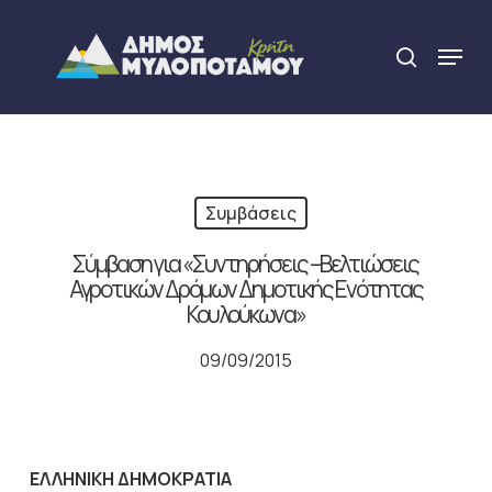
Skip
to
Menu
search
main
Close
content
Menu
Συμβάσεις
Σύμβαση για «Συντηρήσεις –Βελτιώσεις
Αγροτικών Δρόμων Δημοτικής Ενότητας
Κουλούκωνα»
09/09/2015
ΕΛΛΗΝΙΚΗ ΔΗΜΟΚΡΑΤΙΑ