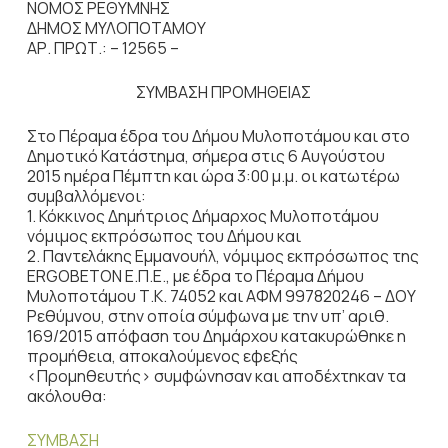
ΝΟΜΟΣ ΡΕΘΥΜΝΗΣ
ΔΗΜΟΣ ΜΥΛΟΠΟΤΑΜΟΥ
ΑΡ. ΠΡΩΤ.: – 12565 –
ΣΥΜΒΑΣΗ ΠΡΟΜΗΘΕΙΑΣ
Στο Πέραμα έδρα του Δήμου Μυλοποτάμου και στο
Δημοτικό Κατάστημα, σήμερα στις 6 Αυγούστου
2015 ημέρα Πέμπτη και ώρα 3:00 μ.μ. οι κατωτέρω
συμβαλλόμενοι:
1. Κόκκινος Δημήτριος Δήμαρχος Μυλοποτάμου
νόμιμος εκπρόσωπος του Δήμου και
2. Παντελάκης Εμμανουήλ, νόμιμος εκπρόσωπος της
ERGOBETON Ε.Π.Ε., με έδρα το Πέραμα Δήμου
Μυλοποτάμου Τ.Κ. 74052 και ΑΦΜ 997820246 – ΔΟΥ
Ρεθύμνου, στην οποία σύμφωνα με την υπ’ αριθ.
169/2015 απόφαση του Δημάρχου κατακυρώθηκε η
προμήθεια, αποκαλούμενος εφεξής
<Προμηθευτής> συμφώνησαν και αποδέχτηκαν τα
ακόλουθα:
ΣΥΜΒΑΣΗ