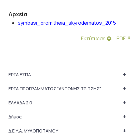
Αρχεία
symbasi_promitheia_skyrodematos_2015
Εκτύπωση 🖨
PDF 📄
+
ΕΡΓΑ ΕΣΠΑ
+
ΕΡΓΑ ΠΡΟΓΡΑΜΜΑΤΟΣ “ΑΝΤΩΝΗΣ ΤΡΙΤΣΗΣ”
+
ΕΛΛΑΔΑ 2.0
+
Δήμος
+
Δ.Ε.Υ.Α. ΜΥΛΟΠΟΤΑΜΟΥ