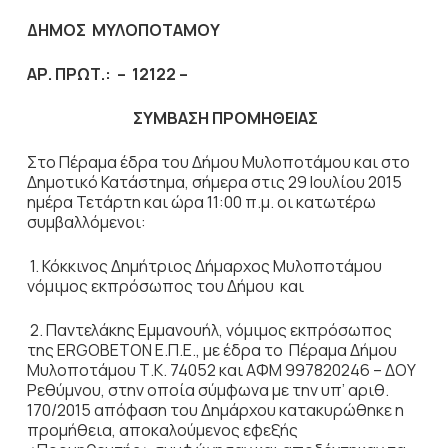
ΔΗΜΟΣ
ΜΥΛΟΠΟΤΑΜΟΥ
ΑΡ. ΠΡΩΤ.: –
12122
–
ΣΥΜΒΑΣΗ ΠΡΟΜΗΘΕΙΑΣ
Στο Πέραµα έδρα του Δήμου Μυλοποτάµου και στο
Δημοτικό Κατάστημα, σήμερα στις 29 Ιουλίου 2015
ημέρα Τετάρτη και ώρα 11:00 π.µ. οι κατωτέρω
συµβαλλόµενοι:
1. Κόκκινος Δημήτριος Δήμαρχος Μυλοποτάµου
νόµιµος εκπρόσωπος του Δήμου και
2. Παντελάκης Εμμανουήλ, νόμιμος εκπρόσωπος
της ERGOBETON Ε.Π.Ε., µε έδρα το Πέραμα Δήμου
Μυλοποτάμου Τ.Κ. 74052 και ΑΦΜ 997820246 – ΔΟΥ
Ρεθύμνου, στην οποία σύμφωνα με την υπ’ αριθ.
170/2015 απόφαση του Δημάρχου κατακυρώθηκε η
προμήθεια, αποκαλούμενος εφεξής