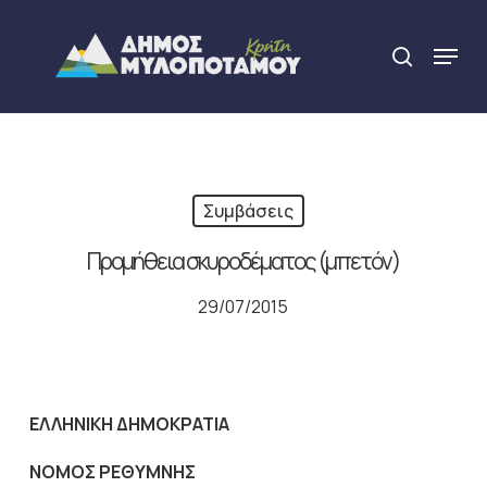
Skip
to
Menu
search
main
Close
content
Menu
Συμβάσεις
Προμήθεια σκυροδέματος (μπετόν)
29/07/2015
ΕΛΛΗΝΙΚΗ ΔΗΜΟΚΡΑΤΙΑ
ΝΟΜΟΣ ΡΕΘΥΜΝΗΣ