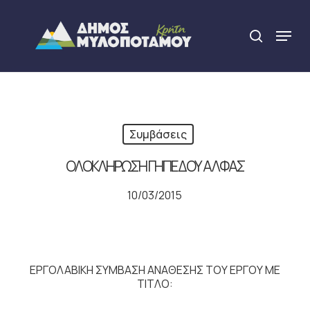
Skip
to
Menu
search
main
Close
content
Menu
Συμβάσεις
ΟΛΟΚΛΗΡΩΣΗ ΓΗΠΕΔΟΥ ΑΛΦΑΣ
10/03/2015
ΕΡΓΟΛΑΒΙΚΗ ΣΥΜΒΑΣΗ ΑΝΑΘΕΣΗΣ ΤΟΥ ΕΡΓΟΥ ΜΕ
ΤΙΤΛΟ: