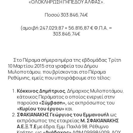
«ΟΛΟΚΛΗΡΩΣΗ ΓΗΠΕΔΟΥ ΑΛΦΑΣ».
Ποσού 303.846,74€
(αμοιβή:247.029,87 + 56.816,87 € Φ.Π.Α. =
303.846,74€
Στο Πέραμα σήμερα ημέρα της εβδομάδας Τρίτη
10 Μαρτίου.2015 στα γραφεία του Δήμου
Μυλοποτάμου, που βρίσκονται στο Πέραμα
Ρεθύμνης, εμείς που υπογράφουμε στο τέλος:
Κόκκινος Δημήτριος
, Δήμαρχος Μυλοποτάμου,
κάτοικος Περάματος ο οποίος ενεργεί στην
παρούσα
«Σύμβαση»,
ως εκπρόσωπος του
«Κυρίου
του έργου»
και
ΣΦΑΚΙΑΝΑΚΗΣ
Γεώργιος του Εμμανουήλ
ως
εκπρόσωπος της εταιρείας
Μ. ΣΦΑΚΙΑΝΑΚΗΣ
Α.Ε.Ξ.Τ.Ε
με έδρα, Εμμ. Παχλά 98, Ρέθυμνο
Κρήτης, ως
«Ανάδοχος»
ΑΦΜ 099984009, ΔΟΥ