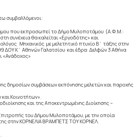
τω συμβαλλόμενοι:
μου που εκπροσωπεί το Δήμο Μυλοποτάμου (Α.Φ.Μ.:
 στη συνέχεια θα καλείται «Εργοδότης» και
ολόγος Μηχανικός με μελετητικό πτυχίο Β΄ τάξης στην
99 ΔΟΥ Κ΄ Αθηνών Γαλατσίου και έδρα: Δελφών 3 Αθήνα
αι «Ανάδοχος»
λεσης δημοσίων συμβάσεων εκπόνησης μελετών και παροχής
 και Κοινοτήτων».
υτοδιοίκησης και της Αποκεντρωμένης Διοίκησης –
 Επιτροπής του Δήμου Μυλοποτάμου, με την οποία
της στην ΚΟΡΝΕΛΙΑ ΒΡΑΜΠΕΤΣ ΤΟΥ ΚΟΡΝΕΛ.
: