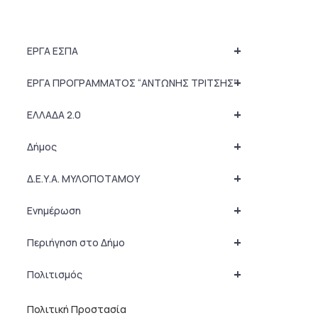
+
ΕΡΓΑ ΕΣΠΑ
+
ΕΡΓΑ ΠΡΟΓΡΑΜΜΑΤΟΣ “ΑΝΤΩΝΗΣ ΤΡΙΤΣΗΣ”
+
ΕΛΛΑΔΑ 2.0
+
Δήμος
+
Δ.Ε.Υ.Α. ΜΥΛΟΠΟΤΑΜΟΥ
+
Ενημέρωση
+
Περιήγηση στο Δήμο
+
Πολιτισμός
Πολιτική Προστασία