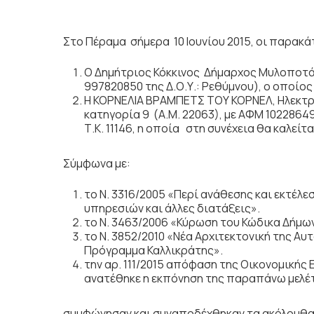
Στο Πέραμα σήμερα
10 Ιουνίου 2015,
οι παρακά
Ο Δημήτριος Κόκκινος Δήμαρχος Μυλοποτά
997820850 της Δ.Ο.Υ.: Ρεθύμνου), ο οποίος
Η ΚΟΡΝΕΛΙΑ ΒΡΑΜΠΕΤΣ ΤΟΥ ΚΟΡΝΕΛ, Ηλεκτρ
κατηγορία 9 (Α.Μ. 22063), με ΑΦΜ 1022864
Τ.Κ. 11146, η οποία στη συνέχεια θα καλείτ
Σύμφωνα με:
το Ν. 3316/2005 «Περί ανάθεσης και εκτέ
υπηρεσιών και άλλες διατάξεις».
το Ν. 3463/2006 «Κύρωση του Κώδικα Δήμων
το Ν. 3852/2010 «Νέα Αρχιτεκτονική της Α
Πρόγραμμα Καλλικράτης».
την αρ. 111/2015 απόφαση της Οικονομικής
ανατέθηκε η εκπόνηση της παραπάνω μελέ
συμφώνησαν και συναποδέχθηκαν τα ακόλουθα