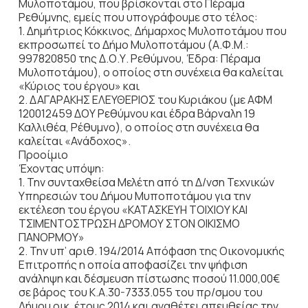
Μυλοποτάμου, που βρίσκονται στο Πέραμα
Ρεθύμνης, εμείς που υπογράφουμε στο τέλος:
1. Δημήτριος Κόκκινος, Δήμαρχος Μυλοποτάμου που
εκπροσωπεί το Δήμο Μυλοποτάμου (Α.Φ.Μ.:
997820850 της Δ.Ο.Υ. Ρεθύμνου, Έδρα: Πέραμα
Μυλοποτάμου), ο οποίος στη συνέχεια θα καλείται
«Κύριος του έργου» και
2. ΔΑΓΑΡΑΚΗΣ ΕΛΕΥΘΕΡΙΟΣ του Κυριάκου (με ΑΦΜ
120012459 ΔΟΥ Ρεθύμνου και έδρα Βάρναλη 19
Καλλιθέα, Ρέθυμνο), ο οποίος στη συνέχεια θα
καλείται «Ανάδοχος».
Προοίμιο
Έχοντας υπόψη:
1. Την συνταχθείσα Μελέτη από τη Δ/νση Τεχνικών
Υπηρεσιών του Δήμου Μυποποτάμου για την
εκτέλεση του έργου «ΚΑΤΑΣΚΕΥΗ ΤΟΙΧΙΟΥ ΚΑΙ
ΤΣΙΜΕΝΤΟΣΤΡΩΣΗ ΔΡΟΜΟΥ ΣΤΟΝ ΟΙΚΙΣΜΟ
ΠΑΝΟΡΜΟΥ»
2. Την υπ’ αριθ. 194/2014 Απόφαση της Οικονομικής
Επιτροπής η οποία αποφασίζει την ψήφιση
ανάληψη και δέσμευση πίστωσης ποσού 11.000,00€
σε βάρος του Κ.Α.30-7333.055 του πρ/σμου του
Δήμου οικ. έτους 2014 και αναθέτει απευθείας την