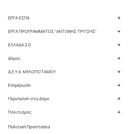
+
ΕΡΓΑ ΕΣΠΑ
+
ΕΡΓΑ ΠΡΟΓΡΑΜΜΑΤΟΣ “ΑΝΤΩΝΗΣ ΤΡΙΤΣΗΣ”
+
ΕΛΛΑΔΑ 2.0
+
Δήμος
+
Δ.Ε.Υ.Α. ΜΥΛΟΠΟΤΑΜΟΥ
+
Ενημέρωση
+
Περιήγηση στο Δήμο
+
Πολιτισμός
Πολιτική Προστασία