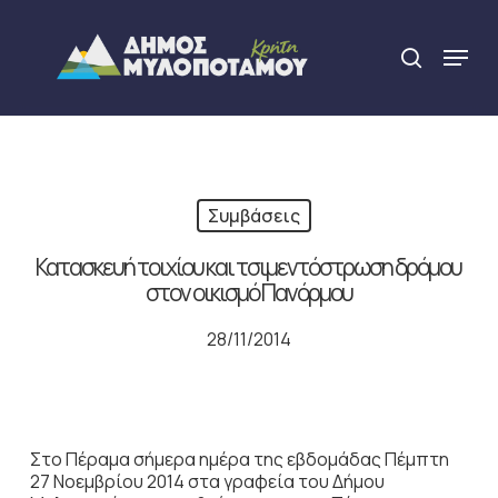
Skip
to
Menu
search
main
Close
content
Menu
Συμβάσεις
Κατασκευή τοιχίου και τσιμεντόστρωση δρόμου
στον οικισμό Πανόρμου
28/11/2014
Στο Πέραμα σήμερα ημέρα της εβδομάδας Πέμπτη
27 Νοεμβρίου 2014 στα γραφεία του Δήμου