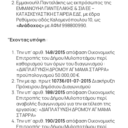
Εμμανουήλ Παντελάκης ως εκπρόσωπος της
ΕΜΜΑΝΟΥΗΛ ΠΑΝΤΕΛΑΚΗΣ & ΣΙΑ ΕΕ –
ΚΑΤΑΣΚΕΥΑΣΤΙΚΗ ΕΤΑΙΡΕΙΑ ΕΔΕ, με έδρα
Ρεθύμνου οδός Καλομενόπουλου 10, ως
«Ανάδοχος»
με ΑΦΜ 998800990.
‘Έχοντας υπόψη
:
Την υπ’ αριθ.
148/2015
απόφαση Οικονομικής
Επιτροπής του Δήμου Μυλοποτάμου περί
καθορισμού των όρων του διαγωνισμού :
«ΔΙΑΠΛΑΤΥΝΣΗ ΔΡΟΜΟΥ ΑΓ ΜΑΜΑ ΣΤΑΡΡΑ»
προϋπολογισμού 50.000,00 €.
Την με αρ. πρωτ
10736/01-07-2015
Διακήρυξη
Πρόχειρου Δημόσιου Διαγωνισμού
Την υπ’ αριθ.
188/2015
απόφαση Οικονομικής
Επιτροπής του Δήμου Μυλοποτάμου περί
αναβολής διαγωνισμού για την εκτέλεση της
εργασίας: «ΔΙΑΠΛΑΤΥΝΣΗ ΔΡΟΜΟΥ ΑΓ ΜΑΜΑ
ΣΤΑΡΡΑ»
Την υπ’ αριθ.
190/2015
απόφαση Οικονομικής
Επιτροπής του Δήμου Μυλοποτάμου περί