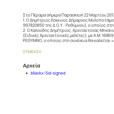
Στο Πέραμα σήμερα Παρασκευή 22 Μαρτίου 201
1. Ο Δημήτριος Κόκκινος Δήμαρχος Μυλοποτάμ
997820850 της Δ.Ο.Υ.: Ρεθύμνου), ο οποίος στη
2. Ο Καλούδης Δημήτριος, Αρχιτέκτονας Μηχανι
(Ειδικές Αρχιτεκτονικές μελέτες), με Α.Μ. 168
ΡΕΘΥΜΝΟ, ο οποίος στη συνέχεια θα καλείται 
ΣΥΜΒΑΣΗ
Αρχεία
bllaokx-5id-signed