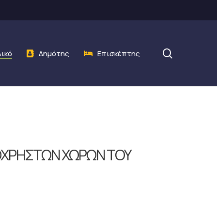
search
λικό
Δημότης
Επισκέπτης
ΟΧΡΗΣΤΩΝ ΧΩΡΩΝ ΤΟΥ