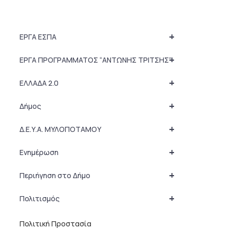
+
ΕΡΓΑ ΕΣΠΑ
+
ΕΡΓΑ ΠΡΟΓΡΑΜΜΑΤΟΣ “ΑΝΤΩΝΗΣ ΤΡΙΤΣΗΣ”
+
ΕΛΛΑΔΑ 2.0
+
Δήμος
+
Δ.Ε.Υ.Α. ΜΥΛΟΠΟΤΑΜΟΥ
+
Ενημέρωση
+
Περιήγηση στο Δήμο
+
Πολιτισμός
Πολιτική Προστασία