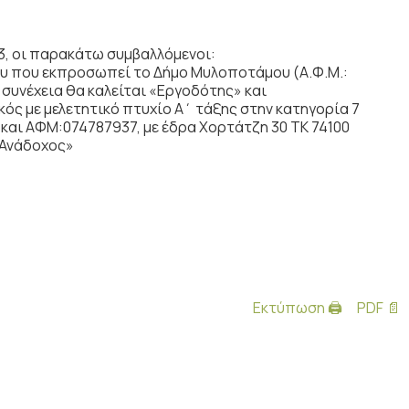
3, οι παρακάτω συμβαλλόμενοι:
ου που εκπροσωπεί το Δήμο Μυλοποτάμου (Α.Φ.Μ.:
 συνέχεια θα καλείται «Εργοδότης» και
κός με μελετητικό πτυχίο Α΄ τάξης στην κατηγορία 7
69 και ΑΦΜ:074787937, με έδρα Χορτάτζη 30 ΤΚ 74100
«Ανάδοχος»
Εκτύπωση 🖨
PDF 📄