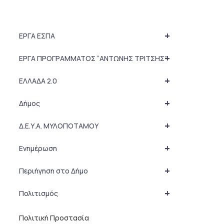
+
ΕΡΓΑ ΕΣΠΑ
+
ΕΡΓΑ ΠΡΟΓΡΑΜΜΑΤΟΣ “ΑΝΤΩΝΗΣ ΤΡΙΤΣΗΣ”
+
ΕΛΛΑΔΑ 2.0
+
Δήμος
+
Δ.Ε.Υ.Α. ΜΥΛΟΠΟΤΑΜΟΥ
+
Ενημέρωση
+
Περιήγηση στο Δήμο
+
Πολιτισμός
Πολιτική Προστασία