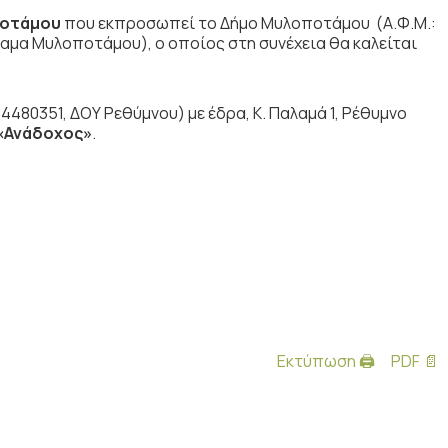
ποτάμου
που εκπροσωπεί το Δήμο Μυλοποτάμου (Α.Φ.Μ.:
ραμα Μυλοποτάμου), ο οποίος στη συνέχεια θα καλείται
4480351, ΔΟΥ Ρεθύμνου) με έδρα, Κ. Παλαμά 1, Ρέθυμνο
«Ανάδοχος»
.
Εκτύπωση 🖨
PDF 📄