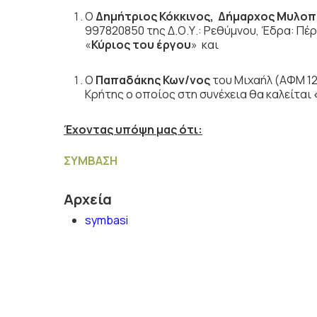
Ο
Δημήτριος Κόκκινος, Δήμαρχος Μυλο
997820850 της Δ.Ο.Υ.: Ρεθύμνου, Έδρα: Πέ
«
Κύριος του έργου
» και
Ο
Παπαδάκης Κων/νος
του Μιχαήλ (ΑΦΜ 12
Κρήτης ο οποίος στη συνέχεια θα καλείται
Έχοντας υπόψη μας ότι:
ΣΥΜΒΑΣΗ
Αρχεία
symbasi