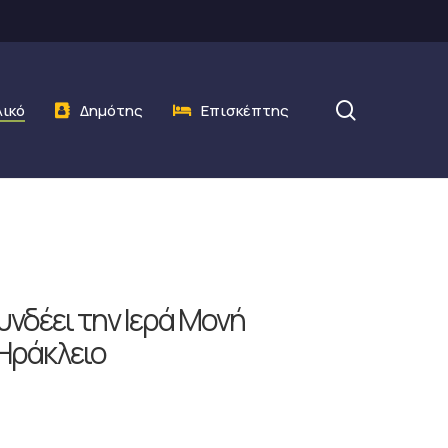
search
λικό
Δημότης
Επισκέπτης
νδέει την Ιερά Μονή
 Ηράκλειο