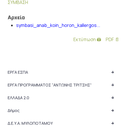
ΣΥΜΒΑΣΗ
Αρχεία
symbasi_anab_koin_horon_kallergos...
Εκτύπωση 🖨
PDF 📄
+
ΕΡΓΑ ΕΣΠΑ
+
ΕΡΓΑ ΠΡΟΓΡΑΜΜΑΤΟΣ “ΑΝΤΩΝΗΣ ΤΡΙΤΣΗΣ”
+
ΕΛΛΑΔΑ 2.0
+
Δήμος
+
Δ.Ε.Υ.Α. ΜΥΛΟΠΟΤΑΜΟΥ