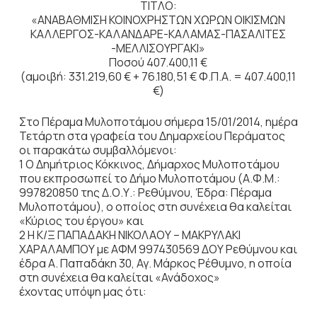
ΤΙΤΛΟ:
«ΑΝΑΒΑΘΜΙΣΗ ΚΟΙΝΟΧΡΗΣΤΩΝ ΧΩΡΩΝ ΟΙΚΙΣΜΩΝ
ΚΑΛΛΕΡΓΟΣ-ΚΑΛΑΝΔΑΡΕ-ΚΑΛΑΜΑΣ-ΠΑΣΑΛΙΤΕΣ
-ΜΕΛΛΙΣΟΥΡΓΑΚΙ»
Ποσού 407.400,11 €
(αμοιβή: 331.219,60 € + 76.180,51 € Φ.Π.Α. = 407.400,11
€)
Στο Πέραμα Μυλοποτάμου σήμερα 15/01/2014, ημέρα
Τετάρτη στα γραφεία του Δημαρχείου Περάματος
οι παρακάτω συμβαλλόμενοι:
1 Ο Δημήτριος Κόκκινος, Δήμαρχος Μυλοποτάμου
που εκπροσωπεί το Δήμο Μυλοποτάμου (Α.Φ.Μ.:
997820850 της Δ.Ο.Υ.: Ρεθύμνου, Έδρα: Πέραμα
Μυλοποτάμου), ο οποίος στη συνέχεια θα καλείται
«Κύριος του έργου» και
2 Η Κ/Ξ ΠΑΠΑΔΑΚΗ ΝΙΚΟΛΑΟΥ – ΜΑΚΡΥΛΑΚΙ
ΧΑΡΑΛΑΜΠΟΥ με ΑΦΜ 997430569 ΔΟΥ Ρεθύμνου και
έδρα Α. Παπαδάκη 30, Αγ. Μάρκος Ρέθυμνο, η οποία
στη συνέχεια θα καλείται «Ανάδοχος»
έχοντας υπόψη μας ότι: