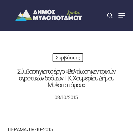
Skip
to
Menu
search
main
Close
content
Menu
Συμβάσεις
Σύμβαση για το έργο «Βελτίωση κεντρικών
αγροτικών δρόμων Τ.Κ. Χουμερίου Δήμου
Μυλοποτάμου»
08/10/2015
ΠΕΡΑΜΑ: 08-10-2015