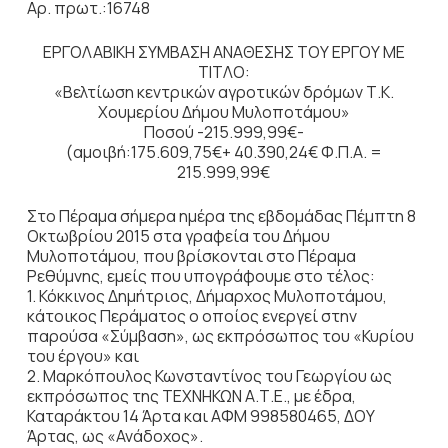
Αρ. πρωτ.:16748
ΕΡΓΟΛΑΒΙΚΗ ΣΥΜΒΑΣΗ ΑΝΑΘΕΣΗΣ ΤΟΥ ΕΡΓΟΥ ΜΕ
ΤΙΤΛΟ:
«Βελτίωση κεντρικών αγροτικών δρόμων Τ.Κ.
Χουμερίου Δήμου Μυλοποτάμου»
Ποσού -215.999,99€-
(αμοιβή:175.609,75€+ 40.390,24€ Φ.Π.Α. =
215.999,99€
Στο Πέραμα σήμερα ημέρα της εβδομάδας Πέμπτη 8
Οκτωβρίου 2015 στα γραφεία του Δήμου
Μυλοποτάμου, που βρίσκονται στο Πέραμα
Ρεθύμνης, εμείς που υπογράφουμε στο τέλος:
1. Κόκκινος Δημήτριος, Δήμαρχος Μυλοποτάμου,
κάτοικος Περάματος ο οποίος ενεργεί στην
παρούσα «Σύμβαση», ως εκπρόσωπος του «Κυρίου
του έργου» και
2. Μαρκόπουλος Κωνσταντίνος του Γεωργίου ως
εκπρόσωπος της ΤΕΧΝΗΚΩΝ Α.Τ.Ε., με έδρα,
Καταράκτου 14 Άρτα και ΑΦΜ 998580465, ΔΟΥ
Άρτας, ως «Ανάδοχος».