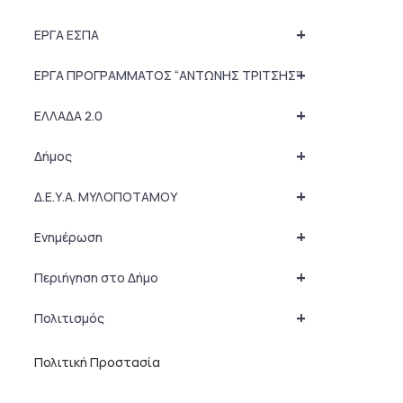
+
ΕΡΓΑ ΕΣΠΑ
+
ΕΡΓΑ ΠΡΟΓΡΑΜΜΑΤΟΣ “ΑΝΤΩΝΗΣ ΤΡΙΤΣΗΣ”
+
ΕΛΛΑΔΑ 2.0
+
Δήμος
+
Δ.Ε.Υ.Α. ΜΥΛΟΠΟΤΑΜΟΥ
+
Ενημέρωση
+
Περιήγηση στο Δήμο
+
Πολιτισμός
Πολιτική Προστασία