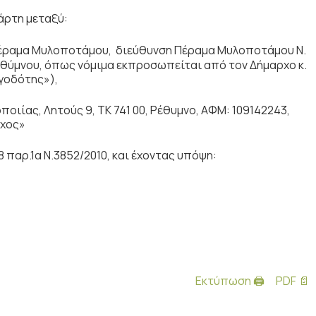
τάρτη μεταξύ:
Πέραμα Μυλοποτάμου, διεύθυνση Πέραμα Μυλοποτάμου Ν.
Ρεθύμνου, όπως νόμιμα εκπροσωπείται από τον Δήμαρχο κ.
γοδότης»),
ποιίας, Λητούς 9, ΤΚ 741 00, Ρέθυμνο, ΑΦΜ: 109142243,
οχος»
παρ.1α Ν.3852/2010, και έχοντας υπόψη:
Εκτύπωση 🖨
PDF 📄