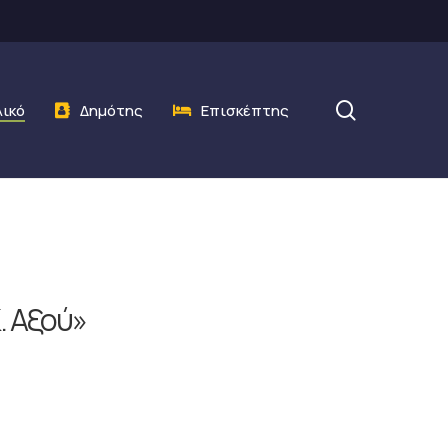
search
λικό
Δημότης
Επισκέπτης
. Αξού»