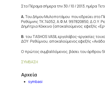
Στο Πέραμα σήμερα την 30 / 10 / 2013, ημέρα Τε
Α.
Του Δήμου Μυλοποτάμου που
εδρεύει στο 
Ρεθύμνης ΤΚ 74052, Α.Φ.Μ. 997820850, Δ.Ο.Υ. 
Δημήτριο Κόκκινο (αποκαλούμενος εφεξής «Ερ
Β
. του TASHOS VASIL εργολάβος-εργασίες τοιχο
ΔΟΥ: Ρεθύμνου, αποκαλούμενος εφεξής «Ανάδ
Ο πρώτος συμβαλλόμενος, βάσει του άρθρου 58 
ΣΥΜΒΑΣΗ
Αρχεία
symbasi