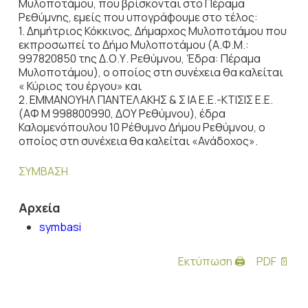
Μυλοποτάμου, που βρίσκονται στο Πέραμα
Ρεθύμνης, εμείς που υπογράφουμε στο τέλος:
1. Δημήτριος Κόκκινος, Δήμαρχος Μυλοποτάμου που
εκπροσωπεί το Δήμο Μυλοποτάμου (Α.Φ.Μ.:
997820850 της Δ.Ο.Υ. Ρεθύμνου, Έδρα: Πέραμα
Μυλοποτάμου), ο οποίος στη συνέχεια θα καλείται
« Κύριος του έργου» και
2. ΕΜΜΑΝΟΥΗΛ ΠΑΝΤΕΛΑΚΗΣ & Σ ΙΑ Ε.Ε.-ΚΤΙΣΙΣ Ε.Ε.
(ΑΦ Μ 998800990, ΔΟΥ Ρεθύμνου), έδρα
Καλομενόπουλου 10 Ρέθυμνο Δήμου Ρεθύμνου, ο
οποίος στη συνέχεια θα καλείται «Ανάδοχος».
ΣΥΜΒΑΣΗ
Αρχεία
symbasi
Εκτύπωση 🖨
PDF 📄