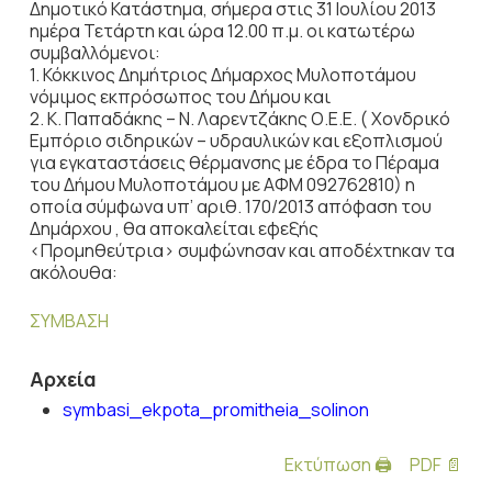
Δημοτικό Κατάστημα, σήμερα στις 31 Ιουλίου 2013
ημέρα Τετάρτη και ώρα 12.00 π.μ. οι κατωτέρω
συμβαλλόμενοι:
1. Κόκκινος Δημήτριος Δήμαρχος Μυλοποτάμου
νόμιμος εκπρόσωπος του Δήμου και
2. Κ. Παπαδάκης – Ν. Λαρεντζάκης Ο.Ε.Ε. ( Χονδρικό
Εμπόριο σιδηρικών – υδραυλικών και εξοπλισμού
για εγκαταστάσεις θέρμανσης με έδρα το Πέραμα
του Δήμου Μυλοποτάμου με ΑΦΜ 092762810) η
οποία σύμφωνα υπ’ αριθ. 170/2013 απόφαση του
Δημάρχου , θα αποκαλείται εφεξής
<Προμηθεύτρια> συμφώνησαν και αποδέχτηκαν τα
ακόλουθα:
ΣΥΜΒΑΣΗ
Αρχεία
symbasi_ekpota_promitheia_solinon
Εκτύπωση 🖨
PDF 📄