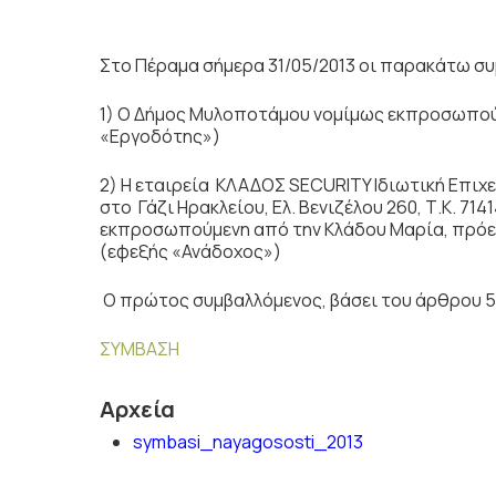
Στο Πέραμα σήμερα 31/05/2013 οι παρακάτω συ
1) Ο Δήμος Μυλοποτάμου νομίμως εκπροσωπούμ
«Εργοδότης»)
2) H εταιρεία ΚΛΑΔΟΣ SECURITY Ιδιωτική Επιχ
στο Γάζι Ηρακλείου, Ελ. Βενιζέλου 260, Τ.Κ. 71
εκπροσωπούμενη από την Κλάδου Μαρία, πρόεδρ
(εφεξής «Ανάδοχος»)
Ο πρώτος συμβαλλόμενος, βάσει του άρθρου 58
ΣΥΜΒΑΣΗ
Αρχεία
symbasi_nayagososti_2013