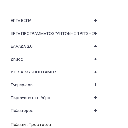
+
ΕΡΓΑ ΕΣΠΑ
+
ΕΡΓΑ ΠΡΟΓΡΑΜΜΑΤΟΣ “ΑΝΤΩΝΗΣ ΤΡΙΤΣΗΣ”
+
ΕΛΛΑΔΑ 2.0
+
Δήμος
+
Δ.Ε.Υ.Α. ΜΥΛΟΠΟΤΑΜΟΥ
+
Ενημέρωση
+
Περιήγηση στο Δήμο
+
Πολιτισμός
Πολιτική Προστασία