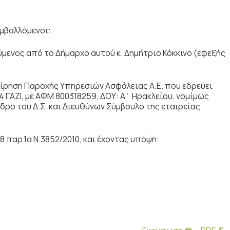
μβαλλόμενοι:
ενος από το Δήμαρχο αυτού κ. Δημήτριο Κόκκινο (εφεξής
είρηση Παροχής Υπηρεσιών Ασφάλειας Α.Ε. που εδρεύει
414 ΓΑΖΙ, με ΑΦΜ 800318259, ΔΟΥ: Α΄ Ηρακλείου, νομίμως
ο του Δ.Σ. και Διευθύνων Σύμβουλο της εταιρείας
 παρ.1α Ν.3852/2010, και έχοντας υπόψη: