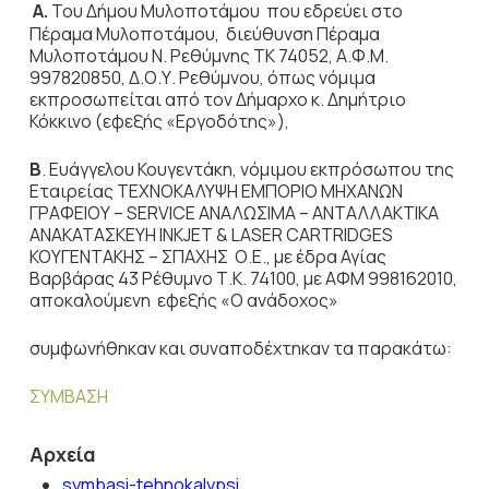
Α.
Του Δήμου Μυλοποτάμου που
εδρεύει στο
Πέραμα Μυλοποτάμου, διεύθυνση Πέραμα
Μυλοποτάμου Ν. Ρεθύμνης ΤΚ 74052, Α.Φ.Μ.
997820850, Δ.Ο.Υ. Ρεθύμνου, όπως νόμιμα
εκπροσωπείται από τον Δήμαρχο κ. Δημήτριο
Κόκκινο (εφεξής «Εργοδότης»),
Β
. Ευάγγελου Κουγεντάκη, νόμιμου εκπρόσωπου της
Εταιρείας ΤΕΧΝΟΚΑΛΥΨΗ ΕΜΠΟΡΙΟ ΜΗΧΑΝΩΝ
ΓΡΑΦΕΙΟΥ – SERVICE ΑΝΑΛΩΣΙΜΑ – ΑΝΤΑΛΛΑΚΤΙΚΑ
ΑΝΑΚΑΤΑΣΚΕΥΗ INKJET & LASER CARTRIDGES
ΚΟΥΓΕΝΤΑΚΗΣ – ΣΠΑΧΗΣ Ο.Ε., με έδρα Αγίας
Βαρβάρας 43 Ρέθυμνο Τ.Κ. 74100, με ΑΦΜ 998162010,
αποκαλούμενη εφεξής «Ο ανάδοχος»
συμφωνήθηκαν και συναποδέχτηκαν τα παρακάτω:
ΣΥΜΒΑΣΗ
Αρχεία
symbasi-tehnokalypsi