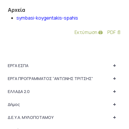
Αρχεία
symbasi-koygentakis-spahis
Εκτύπωση 🖨
PDF 📄
+
ΕΡΓΑ ΕΣΠΑ
+
ΕΡΓΑ ΠΡΟΓΡΑΜΜΑΤΟΣ “ΑΝΤΩΝΗΣ ΤΡΙΤΣΗΣ”
+
ΕΛΛΑΔΑ 2.0
+
Δήμος
+
Δ.Ε.Υ.Α. ΜΥΛΟΠΟΤΑΜΟΥ