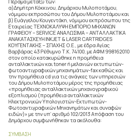
Πέραμα μεταξύ των:
α)Δημήτρη Κόκκινου, Δημάρχου Μυλοποτάμου,
νόμιμου εκπροσώπου του Δήμου Μυλοποτάμου και
β) Ευάγγελου Κουγεντάκη, νόμιμου εκπρόσωπου της
Εταιρείας ΤΕΧΝΟΚΑΛΥΨΗ ΕΜΠΟΡΙΟ ΜΗΧΑΝΩΝ
ΓΡΑΦΕΙΟΥ – SERVICE ΑΝΑΛΩΣΙΜΑ – ΑΝΤΑΛΛΑΚΤΙΚΑ
ΑΝΑΚΑΤΑΣΚΕΥΗ INKJET & LASER CARTRIDGES
ΚΟΥΓΕΝΤΑΚΗΣ – ΣΠΑΧΗΣ Ο.Ε., με έδρα Αγίας
Βαρβάρας 43 Ρέθυμνο Τ.Κ. 74100, με ΑΦΜ 998162010
στον οποίο κατακυρώθηκε η προμήθεια
ανταλλακτικών και toner ή μελανιών εκτυπωτών-
φωτοαντιγραφικών μηχανημάτων-fax καθώς και
την προμήθεια cd για τις ανάγκες των υπηρεσιών
του Δήμου Μυλοποτάμου μέρος της προμήθειας
«προμήθειας ανταλλακτικών μηχανογραφικού
εξοπλισμού (προμήθεια ανταλλακτικών
Ηλεκτρονικών Υπολογιστών-Εκτυπωτών-
Φωτοαντιγραφικών Μηχανημάτων και συναφών
ειδών)» με την υπ’ αριθμό 102/2013 Απόφαση του
Δημάρχου συμφωνήθηκαν τα ακόλουθα:
ΣΥΜΒΑΣΗ