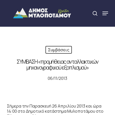
Skip
to
Menu
search
main
Close
content
Menu
Συμβάσεις
ΣΥΜΒΑΣΗ «προμήθειας ανταλλακτικών
μηχανογραφικού εξοπλισμού»
06/11/2013
Σήμερα την Παρασκευή 26 Απριλίου 2013 και ώρα
14:00 στο Δημοτικό κατάστημα Μυλοποτάμου στο