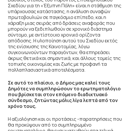
Σχεδίου για τη «Έξυπνη Πόλη» είναι η στάθμιση της
υπάρχουσας κατάστασης, η ανάλυση συναφών
πρωτοβουλιών σε παγκόσμιο επίπεδο, και η
χάραξη μιας σειράς από δράσεις αναφοράς που
μπορούν να ξεδιπλωθούν σε χρονικό διάστημα
σύντομο, με αντίστοιχο χρονικό ορίζοντα
απόδοσης. Η υλοποίηση αυτού του Σχεδίου εκτός
της ενίσχυσης της Καινοτομίας, λόγω
συγκοινωνούντων παραγόντων, θα επηρεάσει
άκρως θετικά και σημαντικά, και άλλους τομείς της
τοπικής οικονομίας και ζωής με προφανή τα
πολλαπλασιαστικά αποτελέσματα.
Σε αυτό το πλαίσιο, ο Δήμος μας καλεί τους
Δημότες να συμπληρώσουν το ερωτηματολόγιο
που βρίσκεται στον επόμενο διαδικτυακό
σύνδεσμο, ζητώντας μόλις λίγα λεπτά από τον
χρόνο τους.
Η αξιολόγηση και οι προτάσεις -παρατηρήσεις που
θα προκύψουν από το συμπληρωμένο
ερωτηματολόγιο, θα ενσωματωθούν στα τελικά