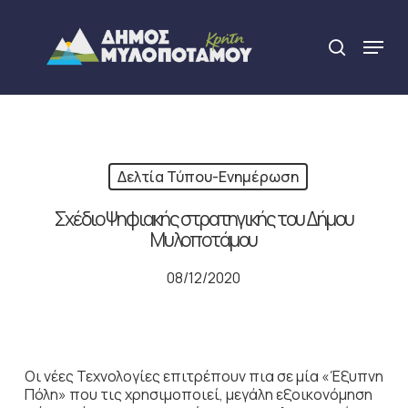
Skip
to
Menu
search
main
Close
content
Menu
Δελτία Τύπου-Ενημέρωση
Σχέδιο Ψηφιακής στρατηγικής του Δήμου
Μυλοποτάμου
08/12/2020
Οι νέες Τεχνολογίες επιτρέπουν πια σε μία «Έξυπνη
Πόλη» που τις χρησιμοποιεί, μεγάλη εξοικονόμηση