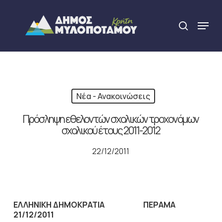
Skip
to
Menu
search
main
Close
content
Menu
Νέα - Ανακοινώσεις
Πρόσληψη εθελοντών σχολικών τροχονόμων
σχολικού έτους 2011-2012
22/12/2011
ΕΛΛΗΝΙΚΗ ΔΗΜΟΚΡΑΤΙΑ ΠΕΡΑΜΑ
21/12/2011