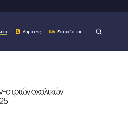
search
λικό
Δημότης
Επισκέπτης
ν-στριών σχολικών
025