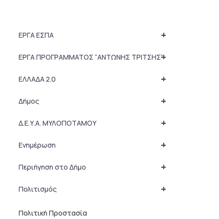
+
ΕΡΓΑ ΕΣΠΑ
+
ΕΡΓΑ ΠΡΟΓΡΑΜΜΑΤΟΣ “ΑΝΤΩΝΗΣ ΤΡΙΤΣΗΣ”
+
ΕΛΛΑΔΑ 2.0
+
Δήμος
+
Δ.Ε.Υ.Α. ΜΥΛΟΠΟΤΑΜΟΥ
+
Ενημέρωση
+
Περιήγηση στο Δήμο
+
Πολιτισμός
Πολιτική Προστασία