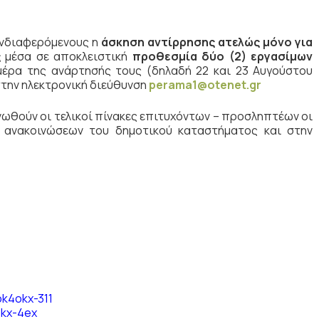
ενδιαφερόμενους η
άσκηση
αντίρρησης ατελώς
μόνο για
ς
μέσα σε αποκλειστική
προθεσμία δύο (2) εργασίμων
μέρα της ανάρτησής τους (δηλαδή 22 και 23 Αυγούστου
στην ηλεκτρονική διεύθυνση
perama
1@
otenet
.
gr
ωθούν οι τελικοί πίνακες επιτυχόντων – προσληπτέων οι
 ανακοινώσεων του δημοτικού καταστήματος και στην
ok4okx-311
okx-4ex