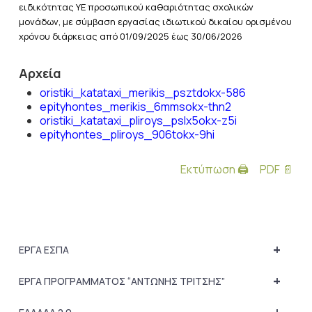
ειδικότητας ΥΕ προσωπικού καθαριότητας σχολικών
μονάδων, με σύμβαση εργασίας ιδιωτικού δικαίου ορισμένου
χρόνου διάρκειας από 01/09/2025 έως 30/06/2026
Αρχεία
oristiki_katataxi_merikis_psztdokx-586
epityhontes_merikis_6mmsokx-thn2
oristiki_katataxi_pliroys_pslx5okx-z5i
epityhontes_pliroys_906tokx-9hi
Εκτύπωση 🖨
PDF 📄
+
ΕΡΓΑ ΕΣΠΑ
+
ΕΡΓΑ ΠΡΟΓΡΑΜΜΑΤΟΣ “ΑΝΤΩΝΗΣ ΤΡΙΤΣΗΣ”