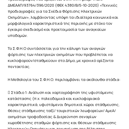
ΔΜΕΑΑΠ/93764/396/2020 (ΦΕΚ 4380/Β/5-10-2020) «Τεχνικές
προδιαγραφές για τα Σχέδια Φόρτισης Ηλεκτρικών
Οχημάτων», λαμβάνοντας υπόψη τα ιδιαίτερα κοινωνικά και
μορφολογικά χαρακτηριστικά της περιοχής με στόχο τον
έγκαιρο σχεδιασμό και προετοιμασία των αναγκαίων
υποδομών.
Το Σ.Φ.Η.Ο συντάσσεται για την κάλυψη των αναγκών
φόρτισης των ηλεκτρικών οχημάτων που προβλέπεται να
κυκλοφορούν/σταθμεύουν στο Δήμο, με χρονικό ορίζοντα
πενταετίας.
Η Μεθολογία του Σ.Φ.Η.Ο. περιλαμβάνει τα ακόλουθα στάδια:
 Στάδιο 1: Ανάλυση και χαρτογράφηση της υφιστάμενης
κατάστασης (π.χ. πολεοδομικά και κυκλοφοριακά
χαρακτηριστικά, υφιστάμενοι δημοτικοί χώροι στάθμευσης,
θέσεις στάθμευσης ταξί/ τουριστικών λεωφορείων/ ΑμεΑ/
οχημάτων τροφοδοσίας & Διερεύνηση σεναρίων
χωροθέτησης σταθμών φόρτισης και θέσεων στάθμευσης
Ηλεκτρικών Οχημάτων και τεκμηρίωση της βέλτιστης