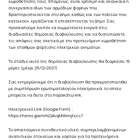
χωροθέτησης τους. Επομένως, είναι χρήσιμη και αναγκαία η
συνεργασία όλων των αρμόδιων φορέων που
δραστηριοποιούνται στο Δήμο, καθώς και των πολιτών που
κατοικούν, εργάζονται ή επισκέπτονται το Δήμο. Σας
προσκαλούμε λοιπόν να συμμετέχετε ενεργά στις
διαδικασίες δημόσιας διαβoύλευσης και να διατυπώσετε
τις απόψεις σας σχετικά με την προτεινόμενη χωροθέτηση
των σταθμών φόρτισης ηλεκτρικών οχημάτων .
Το στάδιο αυτό της δημόσιας διαβούλευσης θα διαρκέσει 15
μέρες (μέχρι 25/12/2021).
Σας ενημερώνουμε ότι η διαβούλευση θα πραγματοποιηθεί
με συμπλήρωση ερωτηματολογίου ηλεκτρονικά, το οποίο
μπορείτε να δείτε στο παρακάτω link.
Ηλεκτρονικό Link (Google Form) :
https://forms.gle/mfsQAvqMWnnjtxcc7
Το απαιτούμενο συνοδευτικό υλικό, συμπεριλαμβανομένων
αναλυτικών στοιχείων και χαρτών για τα προτεινόμενα