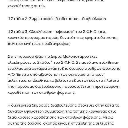
χωροθέτησης αυτών
 Στάδιο 2: Συμμετοχικές διαδικασίες – διαβούλευση
 Στάδιο 3: Ολοκλήρωση – εφαρμογή του Σ.Φ.Η.Ο. (π.χ.
χρονικός προγραμματισμός, δυνατότητες χρηματοδότησης,
πολιτική κινήτρων, προδιαγραφές)
Στην παρούσα φάση, ο Δήμος Μυλοποτάμου έχει
ολοκληρώσει το Στάδιο 1 του Σ.Φ.Η.Ο. Σε αυτό αναπτύχθηκαν
εναλλακτικά σενάρια ανάπτυξης δικτύου σταθμών φόρτισης
Η/Ο. Έπειτα από αξιολόγηση των σεναρίων από τους
μελετητές, επιλέχθηκε το βέλτιστο εξ αυτών και στα πλαίσια
της παρούσας διαβούλευσης παρουσιάζεται η προτεινόμενη
χωροθέτηση των σταθμών φόρτισης.
Η διενέργεια δημόσιας διαβούλευσης στοχεύει στην κατά το
δυνατόν υψηλότερη συμμετοχή της τοπικής κοινωνίας στις
διαδικασίες χωροθέτησης των σταθμών φόρτισης. Μέσω
αυτής της δράσης, σκοπός είναι η επίτευξη της βέλτιστης