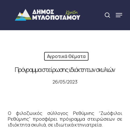
Skip
to
Menu
search
main
Close
content
Menu
Αγροτικά Θέματα
Πρόγραμμα στείρωσης ιδιόκτητων σκυλιών
26/05/2023
Ο φιλοζωικός σύλλογος Ρεθύμνης “Ζωόφιλοι
Ρεθύμνης” προσφέρει πρόγραμμα στειρώσεων σε
ιδιόκτητα σκυλιά, σε ιδιωτικά κτηνιατρεία.