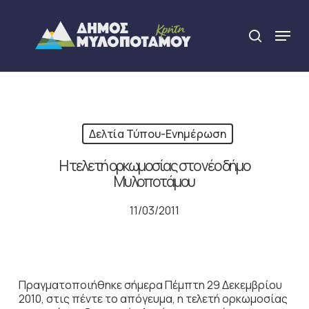
Skip
to
Menu
search
main
Close
content
Menu
Δελτία Τύπου-Ενημέρωση
Η τελετή ορκωμοσίας στο νέο δήμο
Μυλοποτάμου
11/03/2011
Πραγματοποιήθηκε σήμερα Πέμπτη 29 Δεκεμβρίου
2010, στις πέντε το απόγευμα, η τελετή ορκωμοσίας