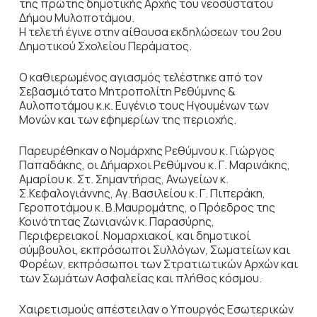
της πρώτης δημοτικής Αρχής του νεοσύστατου
Δήμου Μυλοποτάμου.
Η τελετή έγινε στην αίθουσα εκδηλώσεων του 2ου
Δημοτικού Σχολείου Περάματος.
Ο καθιερωμένος αγιασμός τελέστηκε από τον
Σεβασμιότατο Μητροπολίτη Ρεθύμνης &
Αυλοποτάμου κ.κ. Ευγένιο τους Ηγουμένων των
Μονών και των εφημερίων της περιοχής.
Παρευρέθηκαν ο Νομάρχης Ρεθύμνου κ. Γιώργος
Παπαδάκης, οι Δήμαρχοι Ρεθύμνου κ. Γ. Μαρινάκης,
Αμαρίου κ. Στ. Σημαντήρας, Ανωγείων κ.
Σ.Κεφαλογιάννης, Αγ. Βασιλείου κ. Γ. Πιπεράκη,
Γεροποτάμου κ. Β.Μαυρομάτης, ο Πρόεδρος της
Κοινότητας Ζωνιανών κ. Παρασύρης,
Περιφερειακοί Νομαρχιακοί, και δημοτικοί
σύμβουλοι, εκπρόσωποι Συλλόγων, Σωματείων και
Φορέων, εκπρόσωποι των Στρατιωτικών Αρχών και
των Σωμάτων Ασφαλείας και πλήθος κόσμου.
Χαιρετισμούς απέστειλαν ο Υπουργός Εσωτερικών