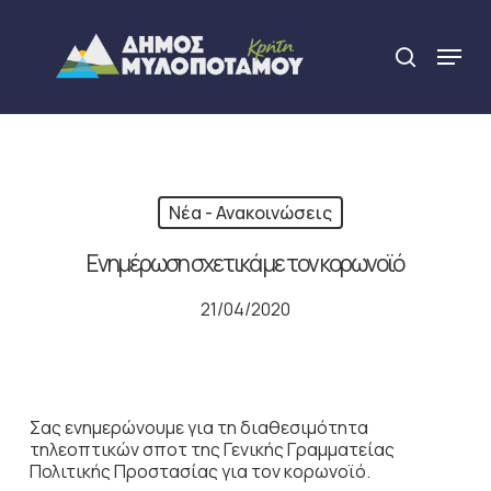
Skip
to
Menu
search
main
Close
content
Menu
Νέα - Ανακοινώσεις
Ενημέρωση σχετικά με τον κορωνοϊό
21/04/2020
Σας ενημερώνουμε για τη διαθεσιμότητα
τηλεοπτικών σποτ της Γενικής Γραμματείας
Πολιτικής Προστασίας για τον κορωνοϊό.