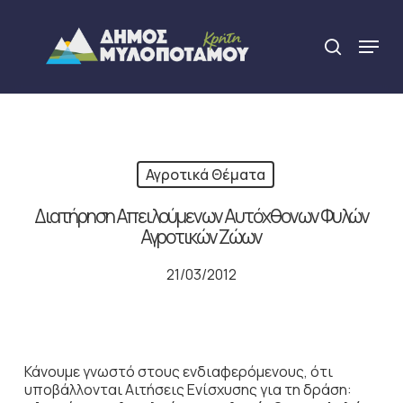
Skip
to
Menu
search
main
Close
content
Menu
Αγροτικά Θέματα
Διατήρηση Απειλούμενων Αυτόχθονων Φυλών
Αγροτικών Ζώων
21/03/2012
Κάνουμε γνωστό στους ενδιαφερόμενους, ότι
υποβάλλονται Αιτήσεις Ενίσχυσης για τη δράση: