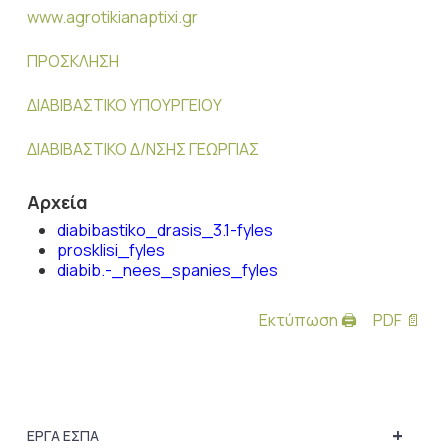
www.agrotikianaptixi.gr
ΠΡΟΣΚΛΗΣΗ
ΔΙΑΒΙΒΑΣΤΙΚΟ ΥΠΟΥΡΓΕΙΟΥ
ΔΙΑΒΙΒΑΣΤΙΚΟ Δ/ΝΣΗΣ ΓΕΩΡΓΙΑΣ
Αρχεία
diabibastiko_drasis_3.1-fyles
prosklisi_fyles
diabib.-_nees_spanies_fyles
Εκτύπωση 🖨
PDF 📄
+
ΕΡΓΑ ΕΣΠΑ