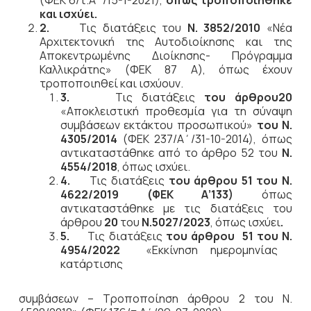
(ΦΕΚ 6/τ.Α΄/15-1-2021),
όπως τροποποιήθηκε
και ισχύει.
2.
Τις διατάξεις του
Ν. 3852/2010
«Νέα
Αρχιτεκτονική της Αυτοδιοίκησης και της
Αποκεντρωμένης Διοίκησης- Πρόγραμμα
Καλλικράτης» (ΦΕΚ 87 Α), όπως έχουν
τροποποιηθεί και ισχύουν.
3.
Τις διατάξεις
του άρθρου20
«Αποκλειστική προθεσμία για τη σύναψη
συμβάσεων εκτάκτου προσωπικού»
του Ν.
4305/2014
(ΦΕΚ 237/Α΄/31-10-2014), όπως
αντικαταστάθηκε από το άρθρο 52 του
Ν.
4554/2018
, όπως ισχύει.
4.
Τις διατάξεις
του άρθρου 51 του Ν.
4622/2019 (ΦΕΚ Α’133)
όπως
αντικαταστάθηκε με τις διατάξεις του
άρθρου
20
του
Ν.5027/2023
, όπως ισχύει
.
5.
Τις διατάξεις
του άρθρου 51 του Ν.
4954/2022
«Εκκίνηση ημερομηνίας
κατάρτισης
συμβάσεων – Τροποποίηση άρθρου 2 του Ν.