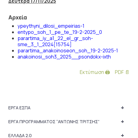
Δευτέρα 17/11/2025
Αρχεία
ypeythyni_dilosi_empeirias-1
entypo_soh_1_pe_te_19-2-2025_0
parartima_iy_a1_22_el_gr_soh-
sme_3_1_2024[15754]
parartima_anakoinoseon_soh_19-2-2025-1
anakoinosi_soh3_2025__psondokx-ixth
Εκτύπωση 🖨
PDF 📄
+
ΕΡΓΑ ΕΣΠΑ
+
ΕΡΓΑ ΠΡΟΓΡΑΜΜΑΤΟΣ “ΑΝΤΩΝΗΣ ΤΡΙΤΣΗΣ”
+
ΕΛΛΑΔΑ 2.0