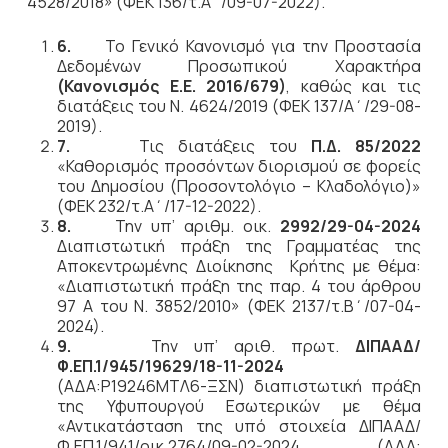
4528/2018» (ΦΕΚ 136/τ.Α΄/09-07-2022).
6.
Το Γενικό Κανονισμό για την Προστασία
Δεδομένων Προσωπικού Χαρακτήρα
(Κανονισμός Ε.Ε. 2016/679)
, καθώς και τις
διατάξεις του Ν. 4624/2019 (ΦΕΚ 137/Α΄/29-08-
2019).
7.
Τις διατάξεις του
Π.Δ. 85/2022
«Καθορισμός προσόντων διορισμού σε φορείς
του Δημοσίου (Προσοντολόγιο – Κλαδολόγιο)»
(ΦΕΚ 232/τ.Α΄/17-12-2022).
8.
Την υπ’ αριθμ. οικ.
2992/29-04-2024
Διαπιστωτική πράξη της Γραμματέας της
Αποκεντρωμένης Διοίκησης Κρήτης με θέμα:
«Διαπιστωτική πράξη της παρ. 4 του άρθρου
97 Α του Ν. 3852/2010» (ΦΕΚ 2137/τ.Β΄/07-04-
2024).
9.
Την υπ’ αριθ. πρωτ.
ΔΙΠΑΑΔ/
Φ.ΕΠ.1/945/19629/18-11-2024
(ΑΔΑ:Ρ19246ΜΤΛ6-ΞΣΝ) διαπιστωτική πράξη
της Υφυπουργού Εσωτερικών με θέμα
«Αντικατάσταση της υπό στοιχεία ΔΙΠΑΑΔ/
Φ.ΕΠ.1/941/οικ.2764/09-02-2024 (ΑΔΑ: