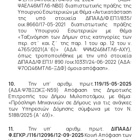
ΨΑΕΛ46ΜΤΛ6-ΝΒ0) διαπιστωτικής πράξης της
Υπουργού Εσωτερικών με θέμα «Αντικατάσταση
της υπό στοιχεία ΔΙΠΑΑΔ/Φ.ΕΠ.1/835/
οικ.8660/17-05-2021 διαπιστωτικής πράξης
του Υπουργού Εσωτερικών με θέμα
«Ταξινόμηση των Δήμων στις κατηγορίες των
περ. στ΄ και ζ΄ της παρ. 1 του αρ. 12 του ν.
4765/2021(Α΄6)» (ΑΔΑ: ΨΨΜ246ΜΤΛ6-ΑΧΥ),
όπως τροποποιήθηκε με την υπό στοιχεία
ΔΙΠΑΑΔ/Φ.ΕΠ.1/ 890 /οικ.10331/24-06-2022 (ΑΔΑ:
Ψ7ΟΩ46ΜΤΛ6-ΞΔΦ) όμοια απόφαση».
10.
Την υπ’ αριθμ. πρωτ.
119/15-05-2025
(ΑΔΑ:Ψ7ΒΞΩΚΞ-Ν59) Απόφαση της Δημοτικής
Επιτροπής του Δήμου Μυλοποτάμου, με θέμα:
«Πρόσληψη Μηχανικών σε Δήμους για τις ανάγκες
των Υπηρεσιών Δόμησης σύμφωνα με τον Ν.
5188/2025 (Α΄49)».
11.
Την υπ’ αριθμ. πρωτ.
ΔΙΠΑΑΔ/
Φ.ΕΓΚΡ./116/12096/12-09-2025
Κοινή Απόφαση των