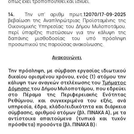
όπως έχει τροποποιηθεί και ισχύει.
14.
Την υπ’ αριθμ πρωτ.
12070/17-09-2025
βεβαίωση της Αναπληρώτριας Προϊσταμένης της
Οικονομικής Υπηρεσίας του Δήμου Μυλοποτάμου,
περί ύπαρξης πιστώσεων για την κάλυψη της
δαπάνης μισθοδοσίας του υπό πρόσληψη
προσωπικού της παρούσας ανακοίνωσης.
Ανακοινώνει
Την πρόσληψη, με σύμβαση εργασίας ιδιωτικού
δικαίου ορισμένου χρόνου, ενός (1) ατόμου
την
κάλυψη των αναγκών στελέχωσης του
Τμήματος
Δόμησης
του Δήμου Μυλοποτάμου, που εδρεύει
στο Πέραμα της Περιφερειακής Ενότητας
Ρεθύμνου, και συγκεκριμένα του εξής, ανά
υπηρεσία, έδρα, κλάδο/ειδικότητα και διάρκεια
σύμβασης, αριθμού ατόμων (βλ. ΠΙΝΑΚΑ Α), με τα
αντίστοιχα απαιτούμενα (τυπικά και τυχόν
πρόσθετα) προσόντα (βλ. ΠΙΝΑΚΑ Β):