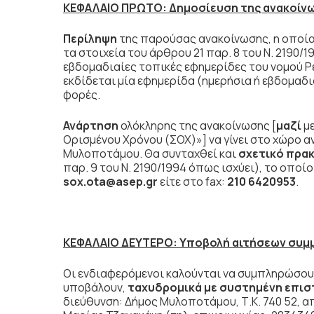
ΚΕΦΑΛΑΙΟ ΠΡΩΤΟ: Δημοσίευση της ανακοίν
Περίληψη
της παρούσας ανακοίνωσης, η οποία 
τα στοιχεία του άρθρου 21 παρ. 8 του Ν. 2190/1
εβδομαδιαίες τοπικές εφημερίδες του νομού Ρ
εκδίδεται μία εφημερίδα (ημερήσια ή εβδομαδια
φορές.
Ανάρτηση
ολόκληρης της ανακοίνωσης [
μαζί
με
Ορισμένου Χρόνου (ΣΟΧ)»] να γίνει στο χώρο 
Μυλοποτάμου. Θα συνταχθεί και
σχετικό πρα
παρ. 9 του Ν. 2190/1994 όπως ισχύει), το οπο
sox.
ota@asep.gr
είτε στο fax:
210 6420953
.
ΚΕΦΑΛΑΙΟ ΔΕΥΤΕΡΟ: Υποβολή αιτήσεων συμ
Οι ενδιαφερόμενοι καλούνται να συμπληρώσουν
υποβάλουν,
ταχυδρομικά
με συστημένη επισ
διεύθυνση: Δήμος Μυλοποτάμου, Τ.Κ. 740 52, α