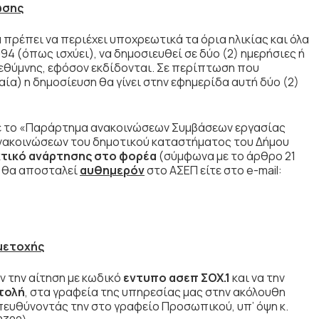
ωσης
πρέπει να περιέχει υποχρεωτικά τα όρια ηλικίας και όλα
994 (όπως ισχύει), να δημοσιευθεί σε δύο (2) ημερήσιες ή
εθύμνης, εφόσον εκδίδονται. Σε περίπτωση που
ία) η δημοσίευση θα γίνει στην εφημερίδα αυτή δύο (2)
 το «Παράρτημα ανακοινώσεων Συμβάσεων εργασίας
ανακοινώσεων του δημοτικού καταστήματος του Δήμου
κτικό ανάρτησης
στο φορέα
(σύμφωνα με το άρθρο 21
ίο θα αποσταλεί
αυθημερόν
στο ΑΣΕΠ είτε στο e-mail:
μετοχής
 την αίτηση με κωδικό
εντυπο ασεπ ΣΟΧ.1
και να την
τολή
, στα γραφεία της υπηρεσίας μας στην ακόλουθη
πευθύνοντάς την στο γραφείο Προσωπικού, υπ’ όψη κ.