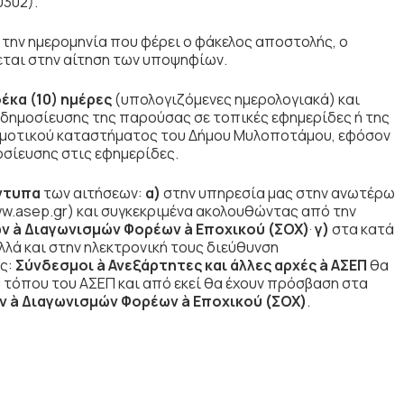
0302).
 την ημερομηνία που φέρει ο φάκελος αποστολής, ο
ται στην αίτηση των υποψηφίων.
έκα (10) ημέρες
(υπολογιζόμενες ημερολογιακά)
και
ς δημοσίευσης της παρούσας σε τοπικές εφημερίδες ή της
ημοτικού καταστήματος του Δήμου Μυλοποτάμου, εφόσον
οσίευσης στις εφημερίδες.
ντυπα
των αιτήσεων:
α)
στην υπηρεσία μας στην ανωτέρω
w.asep.gr) και συγκεκριμένα ακολουθώντας από την
ων
à
Διαγωνισμών Φορέων
à
Εποχικού (ΣΟΧ)
·
γ)
στα κατά
λά και στην ηλεκτρονική τους διεύθυνση
ής:
Σύνδεσμοι
à
Ανεξάρτητες και άλλες αρχές
à
ΑΣΕΠ
θα
ύ τόπου του ΑΣΕΠ και από εκεί θα έχουν πρόσβαση στα
ων
à
Διαγωνισμών Φορέων
à
Εποχικού (ΣΟΧ)
.