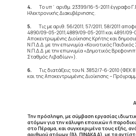
4.
Το υπ΄ αριθμ. 23399/16-5-2011 έγγραφο Γ
Ηλεκτρονικής Διακυβέρνησης.
5.
Τις με αριθ. 56/2011, 57/2011, 58/2011 απ
4890/09-05-2011,4889/09-05-2011 και 4891/09
Αποκεντρωμένης Διοίκησης Κρήτης και δημοσιεύ
Ν.Π.Δ.Δ. με την επωνυμία «Κοινοτικός Παιδικό
Ν.Π.Δ.Δ με την επωνυμία «Δημοτικός Βρεφονη
Σταθμός Λιβαδίων»).
6.
Τις διατάξεις του Ν. 3852/7-6-2010 (ΦΕΚ 
και της Αποκεντρωμένης Διοίκησης – Πρόγραμμ
Την πρόσληψη, με σύμβαση εργασίας ιδιωτικ
ατόμων για την κάλυψη εποχικών ή παροδι
στο Πέραμα, και συγκεκριμένα τους εξής, αν
αριθμού ατόμων (βλ. ΠΙΝΑΚΑ Α), με τα αντί