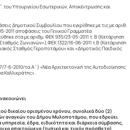
.Γ. του Υπουργείου Εσωτερικών, Αποκέντρωσης και
οφάσεις Δημοτικού Συμβουλίου που εγκρίθηκε με τις με αριθ.
-05-2011 αποφάσεις του Γενικού Γραμματέα
θηκε στα με αριθμ. ΦΕΚ 935/23-05-2011 τ. Β (Κατάργηση
ς Σταθμός Ζωνιανών»),ΦΕΚ 1322/16-06-2011 τ.Β (Κατάργηση
πιακός Σταθμός Γεροποτάμου» και «Δημοτικός Παιδικός
87/7-6-2010/τα.Α΄) «Νέα Αρχιτεκτονική της Αυτοδιοίκησης
α Καλλικράτης».
Ανακοινώνει
ού δικαίου ορισμένου χρόνου, συνολικά δύο (2)
κών αναγκών του Δήμου Μυλοποτάμου, που εδρεύει
ά υπηρεσία, έδρα, ειδικότητα και διάρκεια σύμβασης,
στοιχα απαιτούμενα (τυπικά και τυχόν πρόσθετα)