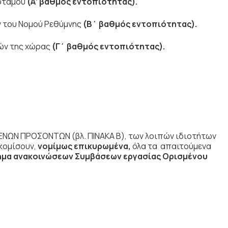
ποτάμου
(
Α’ βαθμός εντοπιότητας).
ν του Νομού Ρεθύμνης
(Β΄ βαθμός εντοπιότητας).
μών της χώρας
(Γ΄ βαθμός εντοπιότητας).
ΕΝΩΝ ΠΡΟΣΟΝΤΩΝ (βλ. ΠΙΝΑΚΑ Β), των λοιπών ιδιοτήτων
σκομίσουν,
νομίμως επικυρωμένα,
όλα τα απαιτούμενα
μα ανακοινώσεων Συμβάσεων εργασίας Ορισμένου