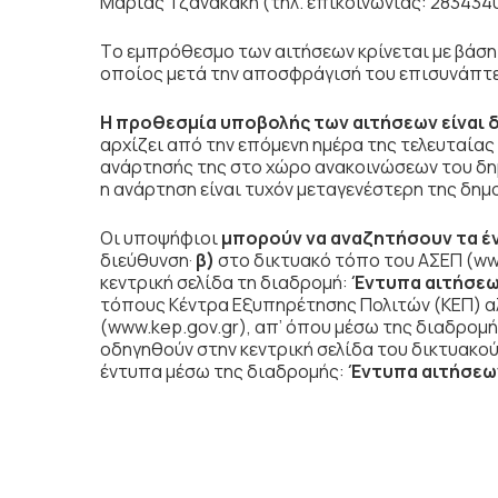
Μαρίας Τζανακάκη (τηλ. επικοινωνίας: 283434
Tο εμπρόθεσμο των αιτήσεων κρίνεται με βάση
οποίος μετά την αποσφράγισή του επισυνάπτε
Η προθεσμία υποβολής των αιτήσεων είναι δ
αρχίζει από την επόμενη ημέρα της τελευταία
ανάρτησής της στο χώρο ανακοινώσεων του δ
η ανάρτηση είναι τυχόν μεταγενέστερη της δημ
Οι υποψήφιοι
μπορούν να αναζητήσουν τα έ
διεύθυνση·
β)
στο δικτυακό τόπο του ΑΣΕΠ (ww
κεντρική σελίδα τη διαδρομή:
Έντυπα αιτήσε
τόπους Κέντρα Εξυπηρέτησης Πολιτών (ΚΕΠ) αλ
(www.kep.gov.gr), απ’ όπου μέσω της διαδρομ
οδηγηθούν στην κεντρική σελίδα του δικτυακο
έντυπα μέσω της διαδρομής:
Έντυπα αιτήσε