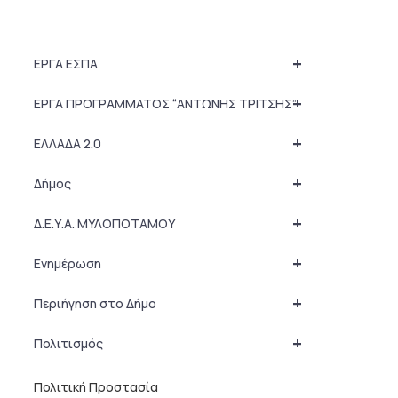
+
ΕΡΓΑ ΕΣΠΑ
+
ΕΡΓΑ ΠΡΟΓΡΑΜΜΑΤΟΣ “ΑΝΤΩΝΗΣ ΤΡΙΤΣΗΣ”
+
ΕΛΛΑΔΑ 2.0
+
Δήμος
+
Δ.Ε.Υ.Α. ΜΥΛΟΠΟΤΑΜΟΥ
+
Ενημέρωση
+
Περιήγηση στο Δήμο
+
Πολιτισμός
Πολιτική Προστασία