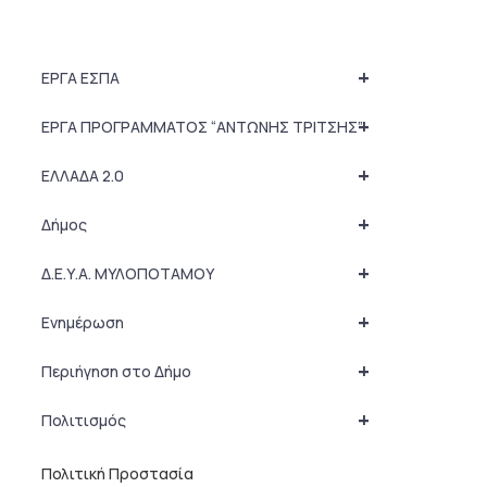
+
ΕΡΓΑ ΕΣΠΑ
+
ΕΡΓΑ ΠΡΟΓΡΑΜΜΑΤΟΣ “ΑΝΤΩΝΗΣ ΤΡΙΤΣΗΣ”
+
ΕΛΛΑΔΑ 2.0
+
Δήμος
+
Δ.Ε.Υ.Α. ΜΥΛΟΠΟΤΑΜΟΥ
+
Ενημέρωση
+
Περιήγηση στο Δήμο
+
Πολιτισμός
Πολιτική Προστασία