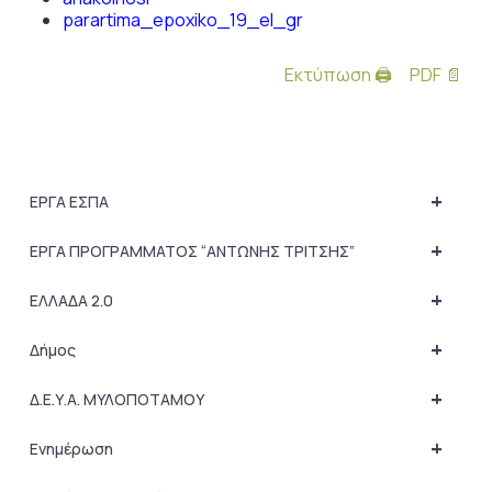
parartima_epoxiko_19_el_gr
Εκτύπωση 🖨
PDF 📄
+
ΕΡΓΑ ΕΣΠΑ
+
ΕΡΓΑ ΠΡΟΓΡΑΜΜΑΤΟΣ “ΑΝΤΩΝΗΣ ΤΡΙΤΣΗΣ”
+
ΕΛΛΑΔΑ 2.0
+
Δήμος
+
Δ.Ε.Υ.Α. ΜΥΛΟΠΟΤΑΜΟΥ
+
Ενημέρωση