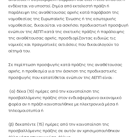
ενδέχεται να υποστεί ζημία από εκτελεστή πράξη ή
παράλειψη της αναθέτουσας αρχής κατά παράβαση της
νομοθεσίας της Ευρωπαϊκής Ένωσης ή της εσωτερικής
νομοθεσίας, δικαιούται να ασκήσει προδικαστική προσφυγή
ενώπιον της ΑΕΠΠ κατά της σχετικής πράξης ή παράλειψης
της αναθέτουσας αρχής, προσδιορίζοντας ειδικώς τις
νομικές και πραγματικές αιτιάσεις που δικαιολογούν το
αίτημά του.
Σε περίπτωση προσφυγής κατά πράξης της αναθέτουσας
αρχής, η προθεσμία για την άσκηση της προδικαστικής
προσφυγής που κατατίθεται ενώπιον της ΑΕΠΠ είναι:
(α) δέκα (10) ημέρες από την κοινοποίηση της
προσβαλλόμενης πράξης στον ενδιαφερόμενο οικονομικό
φορέα αν η πράξη κοινοποιήθηκε με ηλεκτρονικά μέσα ή
τηλεομοιοτυπία ή
(β) δεκαπέντε (15) ημέρες από την κοινοποίηση της
προσβαλλόμενης πράξης σε αυτόν αν χρησιμοποιήθηκαν