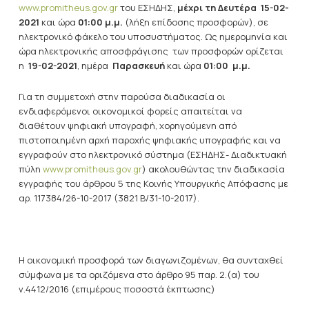
www.promitheus.gov.gr
του ΕΣΗΔΗΣ,
μέχρι τη Δευτέρα 15-02-
2021
και ώρα
01:00 μ.μ.
(λήξη επίδοσης προσφορών), σε
ηλεκτρονικό φάκελο του υποσυστήματος.
Ως ημερομηνία και
ώρα ηλεκτρονικής αποσφράγισης των προσφορών ορίζεται
η
19-02-2021
, ημέρα
Παρασκευή
και ώρα
01:00 μ.μ.
Για τη συμμετοχή στην παρούσα διαδικασία οι
ενδιαφερόμενοι οικονομικοί φορείς απαιτείται να
διαθέτουν ψηφιακή υπογραφή, χορηγούμενη από
πιστοποιημένη αρχή παροχής ψηφιακής υπογραφής και να
εγγραφούν στο ηλεκτρονικό σύστημα (ΕΣΗΔΗΣ- Διαδικτυακή
πύλη
www.promitheus.gov.gr
) ακολουθώντας την διαδικασία
εγγραφής του άρθρου 5 της Κοινής Υπουργικής Απόφασης με
αρ. 117384/26-10-2017 (3821 Β/31-10-2017).
Η οικονομική προσφορά των διαγωνιζομένων, θα συνταχθεί
σύμφωνα με τα οριζόμενα στο άρθρο 95 παρ. 2.(α) του
ν.4412/2016 (επιμέρους ποσοστά έκπτωσης)