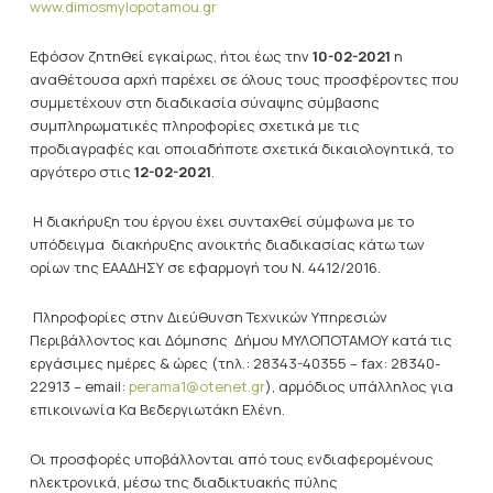
www.dimosmylopotamou.gr
Εφόσον ζητηθεί εγκαίρως, ήτοι έως την
10-02-2021
η
αναθέτουσα αρχή παρέχει σε όλους τους προσφέροντες που
συμμετέχουν στη διαδικασία σύναψης σύμβασης
συμπληρωματικές πληροφορίες σχετικά με τις
προδιαγραφές και οποιαδήποτε σχετικά δικαιολογητικά, το
αργότερο στις
12-02-2021
.
Η διακήρυξη του έργου έχει συνταχθεί σύμφωνα με το
υπόδειγμα διακήρυξης ανοικτής διαδικασίας κάτω των
ορίων της ΕΑΑΔΗΣΥ σε εφαρμογή του Ν. 4412/2016.
Πληροφορίες στην Διεύθυνση Τεχνικών Υπηρεσιών
Περιβάλλοντος και Δόμησης Δήμου ΜΥΛΟΠΟΤΑΜΟΥ κατά τις
εργάσιμες ημέρες & ώρες (τηλ.: 28343-40355 – fax: 28340-
22913 – email:
perama1@otenet.gr
), αρμόδιος υπάλληλος για
επικοινωνία Κα Βεδεργιωτάκη Ελένη.
Οι προσφορές υποβάλλονται από τους ενδιαφερομένους
ηλεκτρονικά, μέσω της διαδικτυακής πύλης