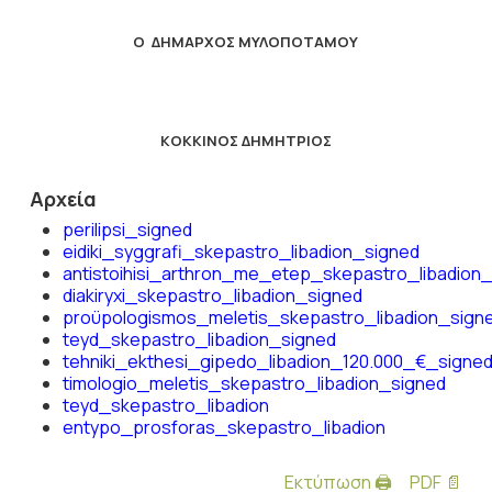
Ο ΔΗΜΑΡΧΟΣ ΜΥΛΟΠΟΤΑΜΟΥ
ΚΟΚΚΙΝΟΣ ΔΗΜΗΤΡΙΟΣ
Αρχεία
perilipsi_signed
eidiki_syggrafi_skepastro_libadion_signed
antistoihisi_arthron_me_etep_skepastro_libadion
diakiryxi_skepastro_libadion_signed
proϋpologismos_meletis_skepastro_libadion_sign
teyd_skepastro_libadion_signed
tehniki_ekthesi_gipedo_libadion_120.000_€_signe
timologio_meletis_skepastro_libadion_signed
teyd_skepastro_libadion
entypo_prosforas_skepastro_libadion
Εκτύπωση 🖨
PDF 📄