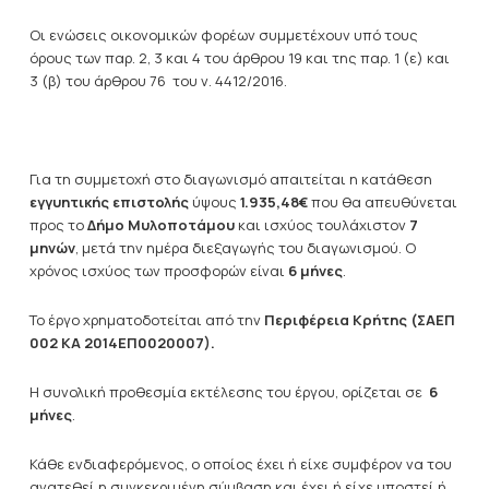
Οι ενώσεις
οικονομικών φορέων συμμετέχουν υπό τους
όρους των παρ. 2, 3 και 4 του άρθρου 19 και της παρ. 1 (ε) και
3 (β) του άρθρου 76 του ν. 4412/2016.
Για τη συμμετοχή στο διαγωνισμό απαιτείται η κατάθεση
εγγυητικής επιστολής
ύψους
1.935,48€
που θα απευθύνεται
προς το
Δήμο
Μυλοποτάμου
και ισχύος τουλάχιστον
7
μηνών
, μετά την ημέρα διεξαγωγής του διαγωνισμού. Ο
χρόνος ισχύος των προσφορών είναι
6 μήνες
.
Το έργο χρηματοδοτείται από την
Περιφέρεια Κρήτης (ΣΑΕΠ
002 ΚΑ 2014ΕΠ0020007)
.
Η συνολική προθεσμία εκτέλεσης του έργου, ορίζεται σε
6
μήνες
.
Κάθε ενδιαφερόμενος, ο οποίος έχει ή είχε συμφέρον να του
ανατεθεί η συγκεκριμένη σύμβαση και έχει ή είχε υποστεί ή