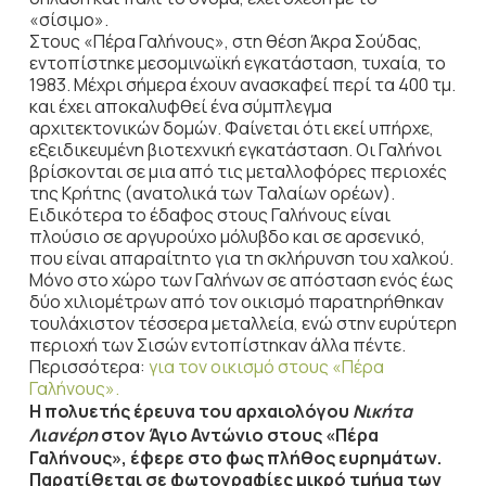
«σίσιμο».
Στους «Πέρα Γαλήνους», στη θέση Άκρα Σούδας,
εντοπίστηκε μεσομινωϊκή εγκατάσταση, τυχαία, το
1983. Μέχρι σήμερα έχουν ανασκαφεί περί τα 400 τμ.
και έχει αποκαλυφθεί ένα σύμπλεγμα
αρχιτεκτονικών δομών. Φαίνεται ότι εκεί υπήρχε,
εξειδικευμένη βιοτεχνική εγκατάσταση. Oι Γαλήνοι
βρίσκονται σε μια από τις μεταλλοφόρες περιοχές
της Κρήτης (ανατολικά των Ταλαίων ορέων).
Ειδικότερα το έδαφος στους Γαλήνους είναι
πλούσιο σε αργυρούχο μόλυβδο και σε αρσενικό,
που είναι απαραίτητο για τη σκλήρυνση του χαλκού.
Μόνο στο χώρο των Γαλήνων σε απόσταση ενός έως
δύο χιλιομέτρων από τον οικισμό παρατηρήθηκαν
τουλάχιστον τέσσερα μεταλλεία, ενώ στην ευρύτερη
περιοχή των Σισών εντοπίστηκαν άλλα πέντε.
Περισσότερα:
για τον οικισμό στους «Πέρα
Γαλήνους».
Η πολυετής έρευνα του αρχαιολόγου
Νικήτα
Λιανέρη
στον Άγιο Αντώνιο στους «Πέρα
Γαλήνους», έφερε στο φως πλήθος ευρημάτων.
Παρατίθεται σε φωτογραφίες μικρό τμήμα των