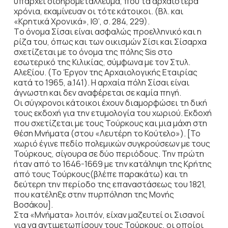
υπάρχει σιδηρομετάλλευμα, που τα αρχαιότερα
χρόνια, εκαμίνευαν οι τότε κάτοικοι. (Βλ. και
«Κρητικά Χρονικά», ΙΘ’, σ. 284, 229).
Τo όνομα Σίσαι είναι ασφαλώς προελληνικό και η
ρίζα του, όπως και των οικισμών Σίσι και Σίσαρχα
σχετίζεται με το όνομα της πόλης Sis στο
εσωτερικό της Κιλικίας, σύμφωνα με τον Στυλ.
Αλεξίου. (To Έργον της Αρχαιολογικής Εταιρίας
κατά το 1965, a.141). Η αρχαία πόλη Σίσαι είναι
άγνωστη και δεν αναφέρεται σε καμία πηγή.
Οι σύγχρονοι κάτοικοι έχουν διαμορφώσει τη δική
τους εκδοχή για την ετυμολογία του χωριού. Εκδοχή
που σχετίζεται με τους Τούρκους και μια μάχη στη
θέση Μνήματα (στου «Λευτέρη το Κούτελο»). [Το
χωριό έγινε πεδίο πολεμικών συγκρούσεων με τους
Τούρκους, σίγουρα σε δύο περιόδους. Την πρώτη
ήταν από το 1646-1669 με την κατάληψη της Κρήτης
από τους Τούρκους(βλέπε παρακάτω) και τη
δεύτερη την περίοδο της επαναστάσεως του 1821,
που κατέληξε στην πυρπόληση της Μονής
Βοσάκου].
Στα «Μνήματα» λοιπόν, είχαν μαζευτεί οι Σισανοί
για να αντιμετωπίσουν τους Τούρκους, οι οποίοι