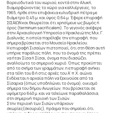
Βορειοδυτικά του χωριού, κοντά στην Αλυκή,
διαμορφώνοντας το χώρο για καλλιέργειες, το
1965, ήρθε στην επιφάνεια κυλινδρική πέτρα με
διάμετρο:0,45 μ. και ύψος:0,64 μ. Έφερε επιγραφή
ΣΙΣΑΙΩΝ και θεωρείται ότι χρησίμευε ως βωμός ή
όρος (terminum sacrificalem). To γεγονός ανέφερε
στην Αρχαιολογική Υπηρεσία ο Ηρακλειώτης Μιχ. Γ.
Διαλυνάς, η οποία παρέλαβε την επιγραφή, που
σήμερα βρίσκεται στο Μουσείο Ηρακλείου.
Η επιγραφή Σισαίων πιστοποιεί, ότι στη θέση αυτή
υπήρχε παράλιος πόλη, που το όνομά της πρέπει
να ήταν Σίσα ή Σίσαι, όνομα που διασώζει
αναλλοίωτο το σημερινό χωριό. Όπως προκύπτει
από το σχήμα των γραμμάτων, η επιγραφή ανήκει
στα τέλη του Β ή στις αρχές του A’ π.Χ. αιώνα.
Ενδέχεται η αρχαία πόλη να ξεκινούσε από τα
Σίσαρχα (όπως υποδηλώνει το όνομα), οικισμό
σήμερα του δήμου Ανωγείων, που βρίσκεται σε
υψόμετρο 640 μ. και να τελείωνε παραθαλάσσια,
στη σημερινή περιοχή των Σισών.
Στην περιοχή των Σισών υπάρχουν
σκωρίες(σκουριές), πράγμα που σημαίνει ότι