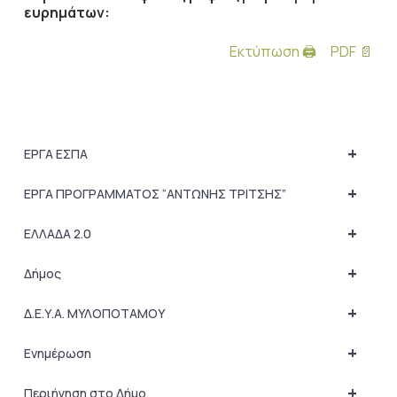
ευρημάτων:
Εκτύπωση 🖨
PDF 📄
+
ΕΡΓΑ ΕΣΠΑ
+
ΕΡΓΑ ΠΡΟΓΡΑΜΜΑΤΟΣ “ΑΝΤΩΝΗΣ ΤΡΙΤΣΗΣ”
+
ΕΛΛΑΔΑ 2.0
+
Δήμος
+
Δ.Ε.Υ.Α. ΜΥΛΟΠΟΤΑΜΟΥ
+
Ενημέρωση
+
Περιήγηση στο Δήμο