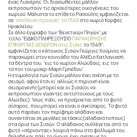
ένας Λιανέρης. Οι διασωθέντες μάλλον
εκπροσωπούν τις αρχαιότερες οικογένειες του
χωριού. Μάλιστα το επίθετο Ρασούλης εμφανίζεται
σε
“απόδοση προίκας” το 1549
στο χωριό Κορφές
Ηρακλείου.
Σε άλλο έγγραφο των “Βενετικών Πηγών”, με
τίτλο:”ΕΙΔΙΚΟ ΠΛΗΡΕΞΟΥΣΙΟ
ΠΑΡΑΧΩΡΗΣΗΣ
ΕΠΙΚΑΡΠΙΑΣ ΔΕΝΔΡΩΝ στις Σίσες
το 1549″,
εμφανίζεται ο κάτοικος Σισών Γεώργις Χούμνος να
παραχωρεί στον κουνιάδο του Αλέξιο Κατλαγιασή,
τα δέντρα του, “εις το χωρίον Αλώϋδαις, εις τον
τόπον του μισερ-Μαρή Γρηέδου” .
Η ετυμολογία των Σισών μάλλον έχει σχέση με το
σεισμό, αφού έτσι κι’ αλλιώς η περιοχή είναι
σεισμογενής(μπορεί και οι Σισαίοι να
εκπροσωπούν γίγαντες αντίστοιχους με τους
Αλωίδες). Ίσως πάλι, να προέρχεται από το φυτό
σίσαρος, που μπορεί να είναι ο αγκίσαρος. Το φυτό
αυτό παράγει τον περίφημο αλάδανο και
συναντάται σε μεγάλες εκτάσεις(αλαδανότοπους)
στα όρια των Σισών. Ο αλάδανος συλλέγεται από το
φυτό «σέρνοντας» λουριά πάνω στο φύλλωμά του,
δηλαδή και πάλι το όνομα, έχει σχέση με το