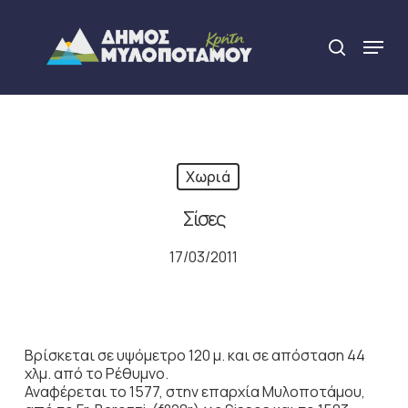
Skip
to
Menu
search
main
Close
content
Menu
Χωριά
Σίσες
17/03/2011
Βρίσκεται σε υψόμετρο 120 μ. και σε απόσταση 44
χλμ. από το Ρέθυμνο.
Αναφέρεται το 1577, στην επαρχία Μυλοποτάμου,