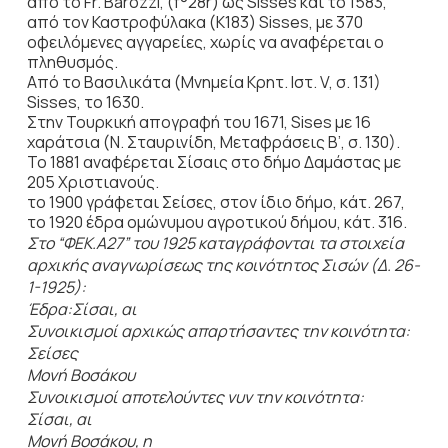
από το Fr. Barozzi, (f°28r) ως Sisses και το 1583,
από τον Καστροφύλακα (K183) Sisses, με 370
οφειλόμενες αγγαρείες, χωρίς να αναφέρεται ο
πληθυσμός.
Από το Βασιλικάτα (Μνημεία Κρητ. Ιστ. V, σ. 131)
Sisses, το 1630.
Στην Τουρκική απογραφή του 1671, Sises με 16
χαράτσια (Ν. Σταυρινίδη, Μεταφράσεις B’, σ. 130).
To 1881 αναφέρεται Σίσαις στο δήμο Δαμάστας με
205 Χριστιανούς.
το 1900 γράφεται Σείσες, στον ίδιο δήμο, κάτ. 267,
το 1920 έδρα ομώνυμου αγροτικού δήμου, κάτ. 316.
Στο “ΦΕΚ.Α27” του 1925 καταγράφονται τα στοιχεία
αρχικής αναγνωρίσεως της κοινότητος Σισών (Δ. 26-
1-1925):
Έδρα:Σίσαι, αι
Συνοικισμοί αρχικώς απαρτήσαντες την κοινότητα:
Σείσες
Μονή Βοσάκου
Συνοικισμοί αποτελούντες νυν την κοινότητα:
Σίσαι, αι
Μονή Βοσάκου, η