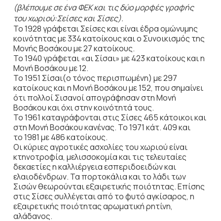
(βλέπουμε σε ένα ΦΕΚ και τις δύο μορφές γραφής
του χωριού:Σείσες και Σίσες).
Το 1928 γράφεται Σείσες και είναι έδρα ομώνυμης
κοινότητας με 334 κατοίκους και ο Συνοικισμός της
Μονής Βοσάκου με 27 κατοίκους.
Το 1940 γράφεται «αι Σίσαι» με 423 κατοίκους και η
Μονή Βοσάκου με 12.
Το 1951 Σίσαι(ο τόνος περισπωμένη) με 297
κατοίκους και η Μονή Βοσάκου με 152, που σημαίνει
ότι πολλοί Σισανοί απογράφησαν στη Μονή
Βοσάκου και όχι στην κοινότητά τους.
Το 1961 καταγράφονται στις Σίσες 465 κάτοικοι και
στη Μονή Βοσάκου κανένας. Το 1971 κάτ. 409 και
το 1981 με 486 κατοίκους.
Οι κύριες αγροτικές ασχολίες του χωριού είναι
κτηνοτροφία, μελισσοκομία και τις τελευταίες
δεκαετίες η καλλιέργεια εσπεριδοειδών και
ελαιοδένδρων. Τα πορτοκάλια και το λάδι των
Σισών θεωρούνται εξαιρετικής ποιότητας. Επίσης
στις Σίσες συλλέγεται από το φυτό αγκίσαρος, η
εξαιρετικής ποιότητας αρωματική ρητίνη,
αλάδανος.