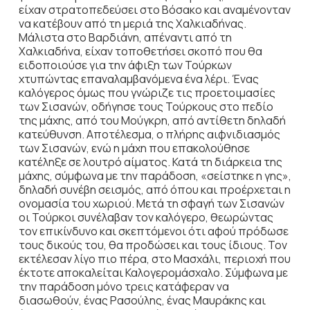
είχαν στρατοπεδεύσει στο Βόσακο και αναμένονταν
να κατέβουν από τη μεριά της Χαλκιαδήνας.
Μάλιστα στο Βαρδιάνη, απέναντι από τη
Χαλκιαδήνα, είχαν τοποθετήσει σκοπό που θα
ειδοποιούσε για την άφιξη των Τούρκων
χτυπώντας επαναλαμβανόμενα ένα λέρι. Ένας
καλόγερος όμως που γνώριζε τις προετοιμασίες
των Σισανών, οδήγησε τους Τούρκους στο πεδίο
της μάχης, από του Μούγκρη, από αντίθετη δηλαδή
κατεύθυνση. Αποτέλεσμα, ο πλήρης αιφνιδιασμός
των Σισανών, ενώ η μάχη που επακολούθησε
κατέληξε σε λουτρό αίματος. Κατά τη διάρκεια της
μάχης, σύμφωνα με την παράδοση, «σείστηκε η γης»,
δηλαδή συνέβη σεισμός, από όπου και προέρχεται η
ονομασία του χωριού. Μετά τη σφαγή των Σισανών
οι Τούρκοι συνέλαβαν τον καλόγερο, θεωρώντας
τον επικίνδυνο και σκεπτόμενοι ότι αφού πρόδωσε
τους δικούς του, θα προδώσει και τους ίδιους. Τον
εκτέλεσαν λίγο πιο πέρα, στο Μασχάλι, περιοχή που
έκτοτε αποκαλείται Καλογερομάσχαλο. Σύμφωνα με
την παράδοση μόνο τρεις κατάφεραν να
διασωθούν, ένας Ρασούλης, ένας Μαυράκης και