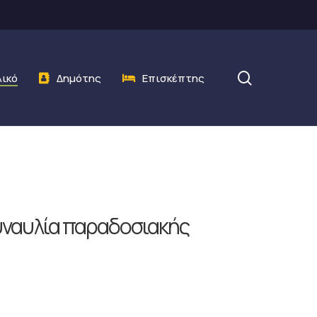
search
λικό
Δημότης
Επισκέπτης
υναυλία παραδοσιακής