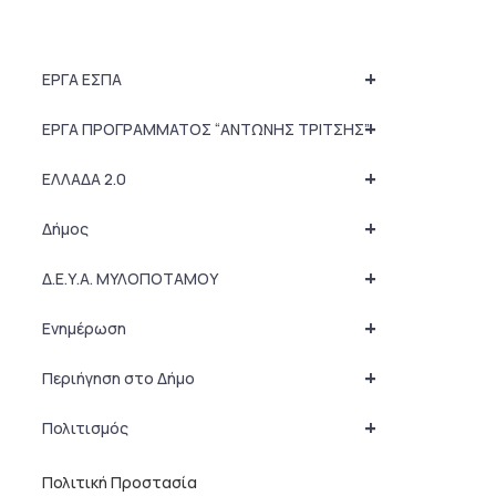
+
ΕΡΓΑ ΕΣΠΑ
+
ΕΡΓΑ ΠΡΟΓΡΑΜΜΑΤΟΣ “ΑΝΤΩΝΗΣ ΤΡΙΤΣΗΣ”
+
ΕΛΛΑΔΑ 2.0
+
Δήμος
+
Δ.Ε.Υ.Α. ΜΥΛΟΠΟΤΑΜΟΥ
+
Ενημέρωση
+
Περιήγηση στο Δήμο
+
Πολιτισμός
Πολιτική Προστασία