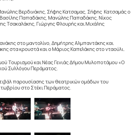
 Μανώλης Βερδινάκης, Σήφης Κατσαμας, Σήφης Κατσαμάς ο
, Βασίλης Παπαδάκης, Μανώλης Παπαδάκης, Νίκος
ης Τσακαλάκης, Γιώργης Φλουρής και Μιχάλης
ιανάκης στο μαντολίνο, Δημήτρης Αλμπαντάκης και
άκης στα κρουστά και ο Μάριος Καπελάκης στο νταούλι.
μού Τουρισμού και Νέας Γενιάς Δήμου Μυλοποτάμου «Ο
ικού Συλλόγου Περάματος.
στιβάλ παρουσίασης των θεατρικών ομάδων του
κτωβρίου στο Στέκι Περάματος.