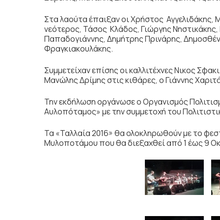
Στα λαούτα έπαιξαν οι Χρήστος Αγγελιδάκης,
νεότερος, Τάσος Κλάδος, Γιώργης Νηστικάκης
Παπαδογιάννης, Δημήτρης Πρινάρης, Δημοσθέν
Φραγκιακουλάκης.
Συμμετείχαν επίσης οι καλλιτέχνες Νικος Σφακ
Μανώλης Δρίμης στις κιθάρες, ο Γιάννης Χαριτ
Την εκδήλωση οργάνωσε ο Οργανισμός Πολιτισ
Αυλοπόταμος» με την συμμετοχή του Πολιτιστ
Τα «Ταλλαία 2016» θα ολοκληρωθούν με το φε
Μυλοποτάμου που θα διεξαχθεί από 1 έως 9 Ο