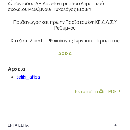
Αντωνιάδου Δ – Διευθύντρια 5ου Δημοτικού
σχολείου Ρεθύμνου/ Ψυχολόγος Ειδική
Παιδαγωγός και πρώην Προϊσταμένη ΚΕ.Δ.Α.Σ.Υ
Ρεθύμνου
Χατζηπολάκη Γ. – Ψυχολόγος Γυμνάσιο Περάματος
ΑΦΙΣΑ
Αρχεία
teliki_afisa
Εκτύπωση 🖨
PDF 📄
+
ΕΡΓΑ ΕΣΠΑ