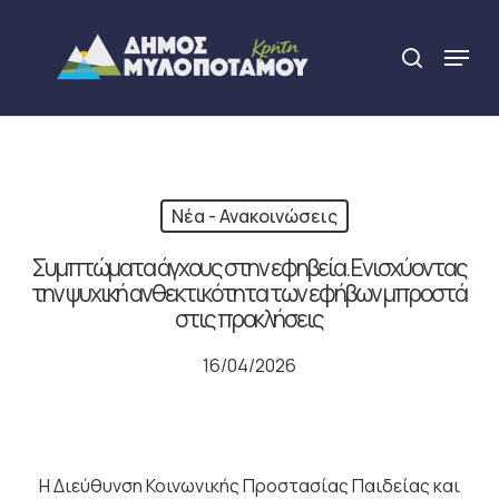
Skip
to
Menu
search
main
Close
content
Menu
Νέα - Ανακοινώσεις
Συμπτώματα άγχους στην εφηβεία. Ενισχύοντας
την ψυχική ανθεκτικότητα των εφήβων μπροστά
στις προκλήσεις
16/04/2026
Η Διεύθυνση Κοινωνικής Προστασίας Παιδείας και