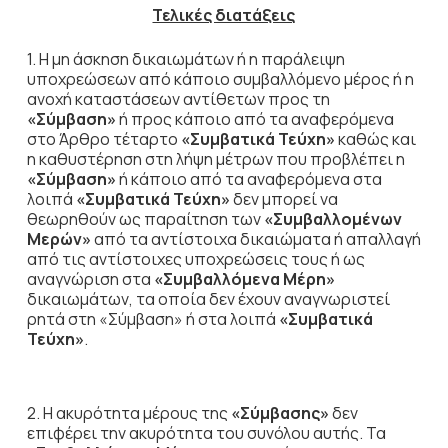
Τελικές διατάξεις
1. Η μη άσκηση δικαιωμάτων ή η παράλειψη
υποχρεώσεων από κάποιο συμβαλλόμενο μέρος ή η
ανοχή καταστάσεων αντίθετων προς τη
«Σύμβαση»
ή προς κάποιο από τα αναφερόμενα
στο Άρθρο τέταρτο
«Συμβατικά Τεύχη»
καθώς και
η καθυστέρηση στη λήψη μέτρων που προβλέπει η
«Σύμβαση»
ή κάποιο από τα αναφερόμενα στα
λοιπά
«Συμβατικά Τεύχη»
δεν μπορεί να
θεωρηθούν ως παραίτηση των
«Συμβαλλομένων
Μερών»
από τα αντίστοιχα δικαιώματα ή απαλλαγή
από τις αντίστοιχες υποχρεώσεις τους ή ως
αναγνώριση στα
«Συμβαλλόμενα Μέρη»
δικαιωμάτων, τα οποία δεν έχουν αναγνωριστεί
ρητά στη «Σύμβαση» ή στα λοιπά
«Συμβατικά
Τεύχη»
.
2. Η ακυρότητα μέρους της
«Σύμβασης»
δεν
επιφέρει την ακυρότητα του συνόλου αυτής. Τα