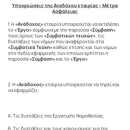
Υποχρεώσεις της Αναδόχου εταιρίας – Μέτρα
Ασφάλειας
1. Η
«Ανάδοχος»
εταιρία υποχρεούται να εκτελέσει
το
«Έργο»
σύμφωνα με την παρούσα
«Σύμβαση»
,
τους όρους των
«Συμβατικών τευχών»
, τις
διατάξεις των νόμων που αναφέρονται στα
«Συμβατικά Τεύχη»
καθώς επίσης και των νόμων
στο πεδίο εφαρμογής των οποίων εμπίπτει η
παρούσα
«Σύμβαση»
και το
«Έργο»
.
2. Η
«Ανάδοχος»
εταιρία υποχρεούται να τηρεί και
να εφαρμόζει:
Α. Τις διατάξεις της Εργατικής Νομοθεσίας,
Β. Τις διατάξεις και τους κανονισμούς για την