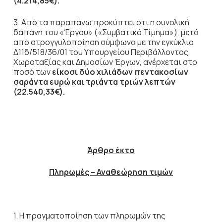
(4.214,85€).
3.
Από τα παραπάνω προκύπτει ότι η συνολική
δαπάνη του «Έργου» («Συμβατικό Τίμημα»), μετά
από στρογγυλοποίηση σύμφωνα με την εγκύκλιο
Δ11δ/518/36/01 του Υπουργείου Περιβάλλοντος,
Χωροταξίας και Δημοσίων Έργων, ανέρχεται στο
ποσό των
είκοσι δύο χιλιάδων πεντακοσίων
σαράντα ευρώ και τριάντα τριών λεπτών
(22.540,33€).
Άρθρο έκτο
Πληρωμές – Αναθεώρηση τιμών
1. Η πραγματοποίηση των πληρωμών της