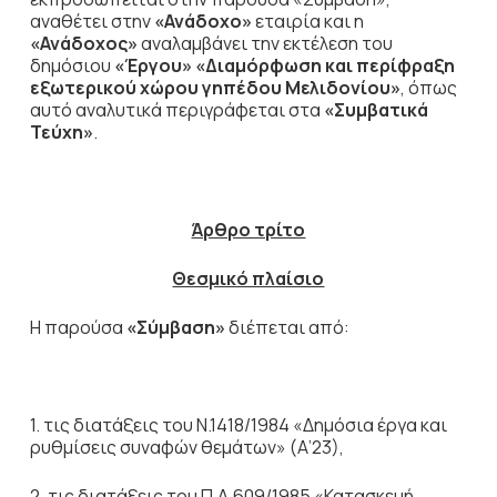
αναθέτει στην
«Ανάδοχο»
εταιρία και η
«Ανάδοχος»
αναλαμβάνει την εκτέλεση του
δημόσιου
«Έργου»
«Διαμόρφωση και περίφραξη
εξωτερικού χώρου γηπέδου Μελιδονίου»
, όπως
αυτό αναλυτικά περιγράφεται στα
«Συμβατικά
Τεύχη»
.
Άρθρο τρίτο
Θεσμικό πλαίσιο
Η παρούσα
«Σύμβαση»
διέπεται από:
1. τις διατάξεις του Ν.1418/1984 «Δημόσια έργα και
ρυθμίσεις συναφών θεμάτων» (Α’23),
2. τις διατάξεις του Π.Δ.609/1985 «Κατασκευή