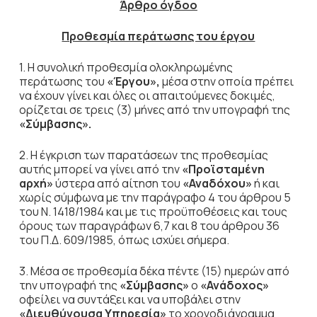
Άρθρο όγδοο
Προθεσμία περάτωσης του έργου
1. Η συνολική προθεσμία ολοκληρωμένης
περάτωσης του
«Έργου»,
μέσα στην οποία πρέπει
να έχουν γίνει και όλες οι απαιτούμενες δοκιμές,
ορίζεται σε τρεις (3) μήνες από την υπογραφή της
«Σύμβασης».
2. Η έγκριση των παρατάσεων της προθεσμίας
αυτής μπορεί να γίνει από την
«Προϊσταμένη
αρχή»
ύστερα από αίτηση του
«Αναδόχου»
ή και
χωρίς σύμφωνα με την παράγραφο 4 του άρθρου 5
του Ν. 1418/1984 και με τις προϋποθέσεις και τους
όρους των παραγράφων 6,7 και 8 του άρθρου 36
του Π.Δ. 609/1985, όπως ισχύει σήμερα.
3. Μέσα σε προθεσμία δέκα πέντε (15) ημερών από
την υπογραφή της
«Σύμβασης»
ο
«Ανάδοχος»
οφείλει να συντάξει και να υποβάλει στην
«Διευθύνουσα Υπηρεσία»
το χρονοδιάγραμμα