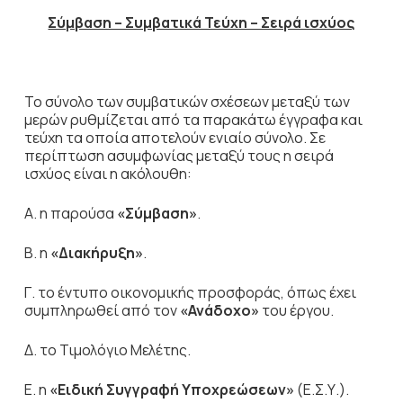
Σύμβαση – Συμβατικά Τεύχη – Σειρά ισχύος
Το σύνολο των συμβατικών σχέσεων μεταξύ των
μερών ρυθμίζεται από τα παρακάτω έγγραφα και
τεύχη τα οποία αποτελούν ενιαίο σύνολο. Σε
περίπτωση ασυμφωνίας μεταξύ τους η σειρά
ισχύος είναι η ακόλουθη:
Α. η παρούσα
«Σύμβαση»
.
Β. η
«Διακήρυξη»
.
Γ. το έντυπο οικονομικής προσφοράς, όπως έχει
συμπληρωθεί από τον
«Ανάδοχο»
του έργου.
Δ. το Τιμολόγιο Μελέτης.
Ε. η
«Ειδική Συγγραφή Υποχρεώσεων»
(Ε.Σ.Υ.).