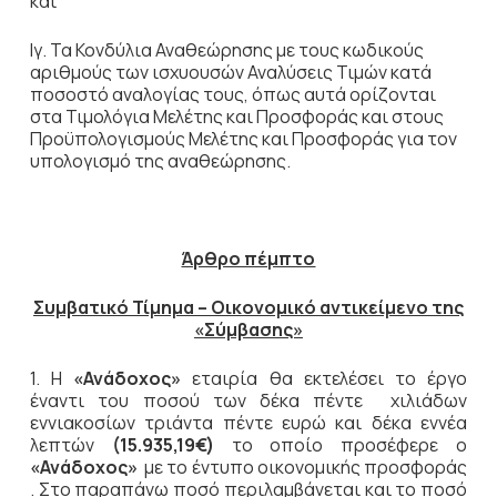
και
Ιγ. Τα Κονδύλια Αναθεώρησης με τους κωδικούς
αριθμούς των ισχυουσών Αναλύσεις Τιμών κατά
ποσοστό αναλογίας τους, όπως αυτά ορίζονται
στα Τιμολόγια Μελέτης και Προσφοράς και στους
Προϋπολογισμούς Μελέτης και Προσφοράς για τον
υπολογισμό της αναθεώρησης.
Άρθρο πέμπτο
Συμβατικό Τίμημα – Οικονομικό αντικείμενο της
«Σύμβασης»
1. Η
«Ανάδοχος»
εταιρία θα εκτελέσει το έργο
έναντι του ποσού των δέκα πέντε χιλιάδων
εννιακοσίων τριάντα πέντε ευρώ και δέκα εννέα
λεπτών
(15.935,19€)
το οποίο προσέφερε ο
«Ανάδοχος»
με το έντυπο οικονομικής προσφοράς
. Στο παραπάνω ποσό περιλαμβάνεται και το ποσό