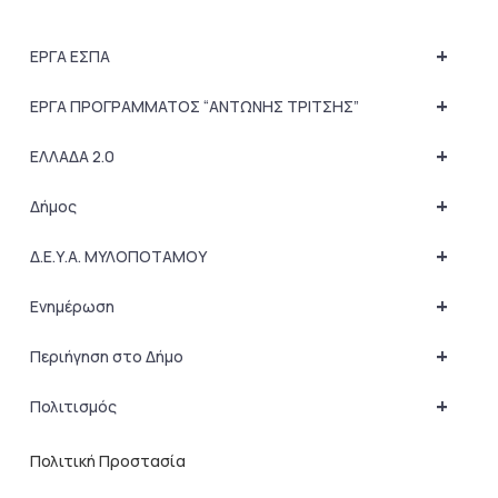
+
ΕΡΓΑ ΕΣΠΑ
+
ΕΡΓΑ ΠΡΟΓΡΑΜΜΑΤΟΣ “ΑΝΤΩΝΗΣ ΤΡΙΤΣΗΣ”
+
ΕΛΛΑΔΑ 2.0
+
Δήμος
+
Δ.Ε.Υ.Α. ΜΥΛΟΠΟΤΑΜΟΥ
+
Ενημέρωση
+
Περιήγηση στο Δήμο
+
Πολιτισμός
Πολιτική Προστασία