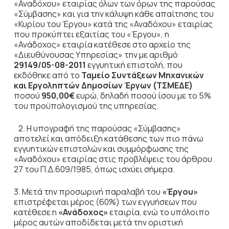
«Αναδόχου» εταιρίας όλων των όρων της παρούσας
«Σύμβασης» και για την κάλυψη κάθε απαίτησης του
«Κυρίου του Έργου» κατά της «Αναδόχου» εταιρίας
που προκύπτει εξαιτίας του «Έργου», η
«Ανάδοχος» εταιρία κατέθεσε στο αρχείο της
«Διευθύνουσας Υπηρεσίας» την με αριθμό
29149/05-08-2011
εγγυητική επιστολή, που
εκδόθηκε από το
Ταμείο Συντάξεων Μηχανικών
και Εργοληπτών Δημοσίων Έργων (ΤΣΜΕΔΕ)
ποσού
950,00€
ευρώ, δηλαδή ποσού ίσου με το 5%
του προϋπολογισμού της υπηρεσίας.
2. Η υπογραφή της παρούσας «Σύμβασης»
αποτελεί και απόδειξη κατάθεσης των πιο πάνω
εγγυητικών επιστολών και συμμόρφωσης της
«Αναδόχου» εταιρίας στις προβλέψεις του άρθρου
27 του Π.Δ.609/1985, όπως ισχύει σήμερα.
3. Μετά την προσωρινή παραλαβή του
«Έργου»
επιστρέφεται μέρος (60%) των εγγυήσεων που
κατέθεσε η
«Ανάδοχος»
εταιρία, ενώ το υπόλοιπο
μέρος αυτών αποδίδεται μετά την οριστική