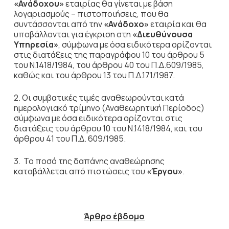
«Ανάδοχου»
εταιρίας θα γίνεται με βάση
λογαριασμούς – πιστοποιήσεις, που θα
συντάσσονται από την
«Ανάδοχο»
εταιρία και θα
υποβάλλονται για έγκριση στη
«Διευθύνουσα
Υπηρεσία»
, σύμφωνα με όσα ειδικότερα ορίζονται
στις διατάξεις της παραγράφου 10 του άρθρου 5
του Ν.1418/1984, του άρθρου 40 του Π.Δ.609/1985,
καθώς και του άρθρου 13 του Π.Δ.171/1987.
2. Οι συμβατικές τιμές αναθεωρούνται κατά
ημερολογιακό τρίμηνο (Αναθεωρητική Περίοδος)
σύμφωνα με όσα ειδικότερα ορίζονται στις
διατάξεις του άρθρου 10 του Ν.1418/1984, και του
άρθρου 41 του Π.Δ. 609/1985.
3. Το ποσό της δαπάνης αναθεώρησης
καταβάλλεται από πιστώσεις του
«Έργου»
.
Άρθρο έβδομο