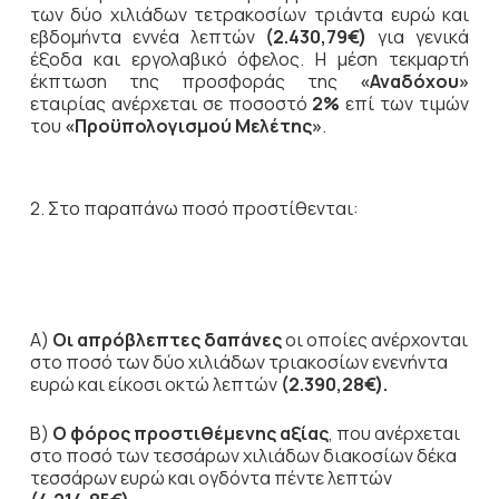
των δύο χιλιάδων τετρακοσίων τριάντα ευρώ και
εβδομήντα εννέα λεπτών
(2.430,79€)
για γενικά
έξοδα και εργολαβικό όφελος. Η μέση τεκμαρτή
έκπτωση της προσφοράς της
«Αναδόχου»
εταιρίας ανέρχεται σε ποσοστό
2%
επί των τιμών
του
«Προϋπολογισμού Μελέτης»
.
2. Στο παραπάνω ποσό προστίθενται:
Α)
Οι απρόβλεπτες δαπάνες
οι οποίες ανέρχονται
στο ποσό των δύο χιλιάδων τριακοσίων ενενήντα
ευρώ και είκοσι οκτώ λεπτών
(2.390,28€).
Β)
Ο φόρος προστιθέμενης αξίας
, που ανέρχεται
στο ποσό των τεσσάρων χιλιάδων διακοσίων δέκα
τεσσάρων ευρώ και ογδόντα πέντε λεπτών