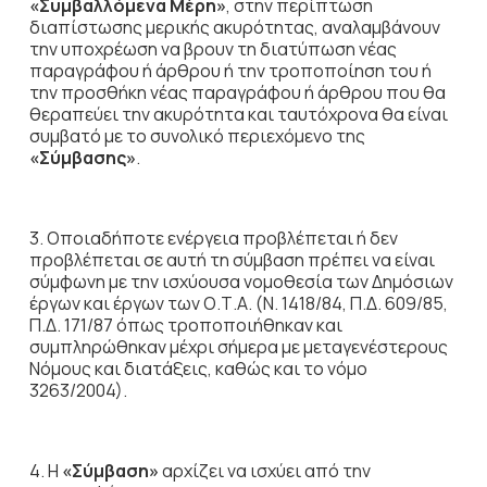
«Συμβαλλόμενα Μέρη»
, στην περίπτωση
διαπίστωσης μερικής ακυρότητας, αναλαμβάνουν
την υποχρέωση να βρουν τη διατύπωση νέας
παραγράφου ή άρθρου ή την τροποποίηση του ή
την προσθήκη νέας παραγράφου ή άρθρου που θα
θεραπεύει την ακυρότητα και ταυτόχρονα θα είναι
συμβατό με το συνολικό περιεχόμενο της
«Σύμβασης»
.
3. Οποιαδήποτε ενέργεια προβλέπεται ή δεν
προβλέπεται σε αυτή τη σύμβαση πρέπει να είναι
σύμφωνη με την ισχύουσα νομοθεσία των Δημόσιων
έργων και έργων των Ο.Τ.Α. (Ν. 1418/84, Π.Δ. 609/85,
Π.Δ. 171/87 όπως τροποποιήθηκαν και
συμπληρώθηκαν μέχρι σήμερα με μεταγενέστερους
Νόμους και διατάξεις, καθώς και το νόμο
3263/2004).
4. Η
«Σύμβαση»
αρχίζει να ισχύει από την