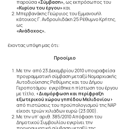
παρούσα
«Σύμβαση»,
ως εκπρόσωπος του
«Κυρίου
του έργου»
και
Μπερβανάκης Γεώργιος του Εμμανουήλ
κάτοικος Γ. Ανδρουλιδάκη 25 Ρέθυμνο Κρήτης,
ως
«Ανάδοχος».
έχοντας υπόψη μας ότι:
Προοίμιο
Με την από 23 Δεκεμβρίου 2010 υπογραφείσα
προγραμματική σύμβαση μεταξύ Νομαρχιακής
Αυτοδιοίκησης Ρεθύμνης και του Δήμου
Γεροποτάμου εγκρίθηκε η πίστωση του έργου
με τίτλο,
<Διαμόρφωση και περίφραξη
εξωτερικού χώρου γηπέδου Μελιδονίου>
από πιστώσεις του προϋπολογισμού της ΝΑΡ
είκοσι τριών χιλιάδων ευρώ (23.000).
Με την υπ’ αριθ. 385/2010 Απόφαση του
Δημοτικού Συμβουλίου εγκρίνει την
προγραμματική σύμβαση μεταξύ της